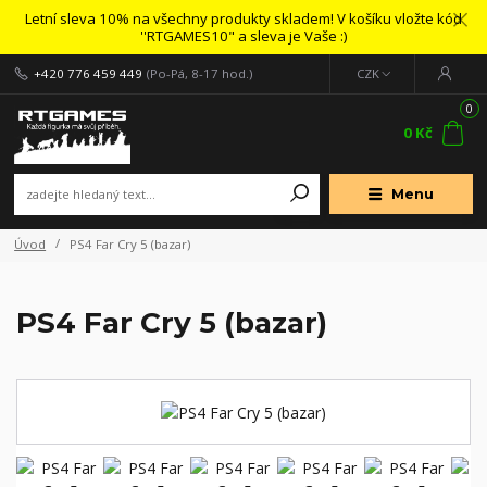
Letní sleva 10% na všechny produkty skladem! V košíku vložte kód
''RTGAMES10" a sleva je Vaše :)
+420 776 459 449
(Po-Pá, 8-17 hod.)
CZK
0
0 Kč
Menu
Úvod
PS4 Far Cry 5 (bazar)
PS4 Far Cry 5 (bazar)