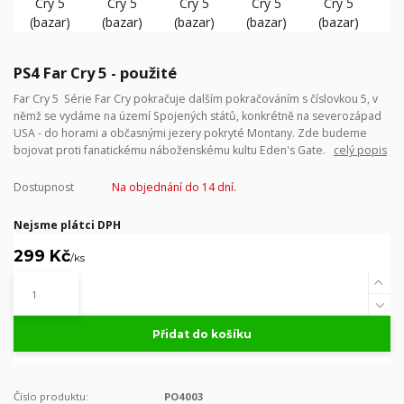
PS4 Far Cry 5 - použité
Far Cry 5 Série Far Cry pokračuje dalším pokračováním s číslovkou 5, v
němž se vydáme na území Spojených států, konkrétně na severozápad
USA - do horami a občasnými jezery pokryté Montany. Zde budeme
bojovat proti fanatickému náboženskému kultu Eden's Gate.
celý popis
Dostupnost
Na objednání do 14 dní.
Nejsme plátci DPH
299 Kč
/
ks
Přidat do košíku
Číslo produktu:
PO4003