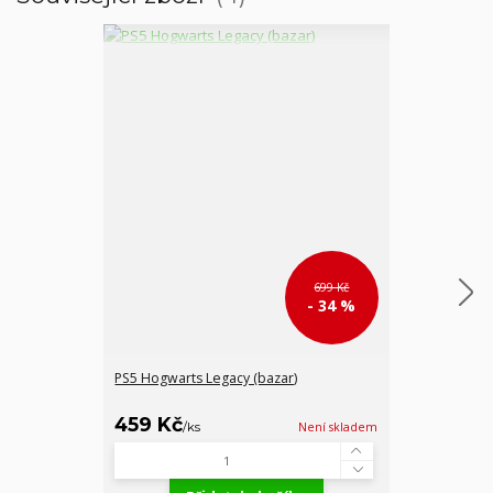
699 Kč
- 34 %
PS5 Hogwarts Legacy (bazar)
PS4 Far Cry 4 
459 Kč
199 Kč
/
ks
Není skladem
/
ks