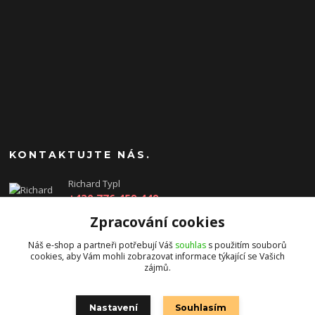
KONTAKTUJTE NÁS.
Richard Typl
+420 776 459 449
(Po-Pá, 8-17 hod.)
Zpracování cookies
obchod@rtgames.cz
Náš e-shop a partneři potřebují Váš
souhlas
s použitím souborů
cookies, aby Vám mohli zobrazovat informace týkající se Vašich
zájmů.
Nastavení
Souhlasím