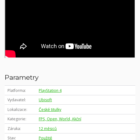
Parametry
Platforma
PlayStation 4
Vydavatel
Ubisoft
Lokalizace
České titulky
Kategorie
FPS, Open, World, Akční
Záruka
12 měsiců
Stav
Použité