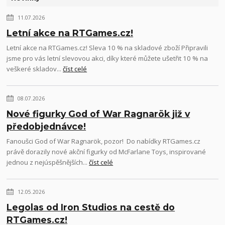
11.07.2026
Letní akce na RTGames.cz!
Letní akce na RTGames.cz! Sleva 10 % na skladové zboží Připravili
jsme pro vás letní slevovou akci, díky které můžete ušetřit 10 % na
veškeré skladov...
číst celé
08.07.2026
Nové figurky God of War Ragnarök již v
předobjednávce!
Fanoušci God of War Ragnarök, pozor! Do nabídky RTGames.cz
právě dorazily nové akční figurky od McFarlane Toys, inspirované
jednou z nejúspěšnějších...
číst celé
12.05.2026
Legolas od Iron Studios na cestě do
RTGames.cz!