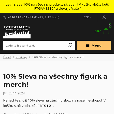
Letní sleva 10% na všechny produkty skladem! V košíku vložte kód
''RTGAMES10" a sleva je Vaše :)
+420 776 459 449
(Po-Pá, 8-17 hod.)
CZK
0
0 Kč
Menu
Úvod
Novinky
10% Sleva na všechny figurk a merch!
10% Sleva na všechny figurk a
merch!
25.11.2024
Nenechte si ujít 10% slevu na všechno zboží na našem e-shopu! V
košíku stačí zadat kód "
RTG10
" .