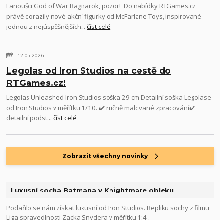
Fanoušci God of War Ragnarök, pozor! Do nabídky RTGames.cz
právě dorazily nové akční figurky od McFarlane Toys, inspirované
jednou z nejúspěšnějších...
číst celé
12.05.2026
Legolas od Iron Studios na cestě do
RTGames.cz!
Legolas Unleashed Iron Studios soška 29 cm Detailní soška Legolase
od Iron Studios v měřítku 1/10. ✔️ ručně malované zpracování✔️
detailní podst...
číst celé
Zobrazit všechny novinky
Luxusní socha Batmana v Knightmare obleku
Podařilo se nám získat luxusní od Iron Studios. Repliku sochy z filmu
Liga spravedlnosti Zacka Snydera v měřítku 1:4 .