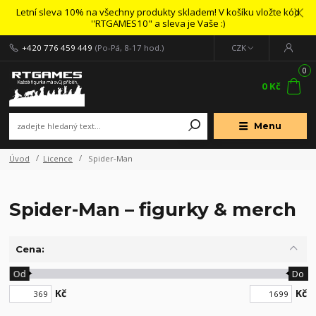
Letní sleva 10% na všechny produkty skladem! V košíku vložte kód
''RTGAMES10" a sleva je Vaše :)
+420 776 459 449
(Po-Pá, 8-17 hod.)
CZK
0
0 Kč
Menu
Úvod
Licence
Spider-Man
Spider-Man – figurky & merch
Cena:
Od
Do
Kč
Kč