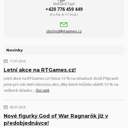
Richard Typl
+420 776 459 449
(Po-Pá, 8-17 hod.)
obchod@rtgames.cz
Novinky
11.07.2026
Letní akce na RTGames.cz!
Letní akce na RTGames.cz! Sleva 10 % na skladové zboží Připravili
jsme pro vás letní slevovou akci, díky které můžete ušetřit 10 % na
veškeré skladov...
číst celé
08.07.2026
Nové figurky God of War Ragnarök již v
předobjednávce!