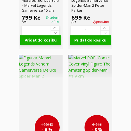
Morales (Boricua Suit)
Legends Gamerverse
– Marvel Legends
Spider-Man 2 Peter
Gamerverse 15 cm
Parker
799 Kč
699 Kč
Skladem
> 1 ks
Vyprodáno
/
ks
/
ks
Přidat do košíku
Přidat do košíku
1 799 Kč
649 Kč
- 6 %
- 8 %