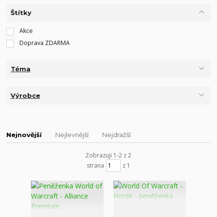
Štítky
Akce
Doprava ZDARMA
Téma
Výrobce
Nejnovější
Nejlevnější
Nejdražší
Zobrazuji 1-2 z 2
strana
z 1