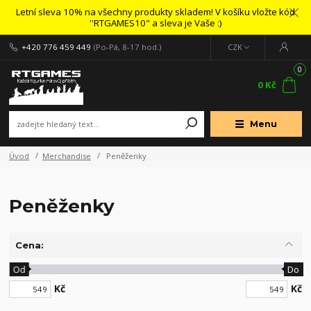
Letní sleva 10% na všechny produkty skladem! V košíku vložte kód
''RTGAMES10" a sleva je Vaše :)
+420 776 459 449
(Po-Pá, 8-17 hod.)
CZK
0
0 Kč
Menu
Úvod
Merchandise
Peněženky
Peněženky
Cena:
Od
Do
Kč
Kč