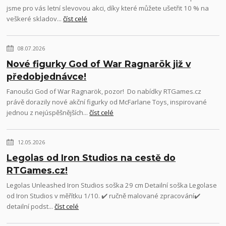
jsme pro vás letní slevovou akci, díky které můžete ušetřit 10 % na
veškeré skladov...
číst celé
08.07.2026
Nové figurky God of War Ragnarök již v
předobjednávce!
Fanoušci God of War Ragnarök, pozor! Do nabídky RTGames.cz
právě dorazily nové akční figurky od McFarlane Toys, inspirované
jednou z nejúspěšnějších...
číst celé
12.05.2026
Legolas od Iron Studios na cestě do
RTGames.cz!
Legolas Unleashed Iron Studios soška 29 cm Detailní soška Legolase
od Iron Studios v měřítku 1/10. ✔️ ručně malované zpracování✔️
detailní podst...
číst celé