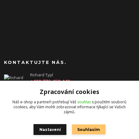
KONTAKTUJTE NÁS.
Richard Typl
+420 776 459 449
(Po-Pá, 8-17 hod.)
Zpracování cookies
obchod@rtgames.cz
Náš e-shop a partneři potřebují Váš
souhlas
s použitím souborů
cookies, aby Vám mohli zobrazovat informace týkající se Vašich
zájmů.
Nastavení
Souhlasím