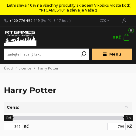
Letní sleva 10% na všechny produkty skladem! V košíku vložte kód
''RTGAMES10" a sleva je Vaše :)
+420 776 459 449
(Po-Pá, 8-17 hod.)
CZK
0
0 Kč
Menu
Úvod
Licence
Harry Potter
Harry Potter
Cena:
Od
Do
Kč
Kč