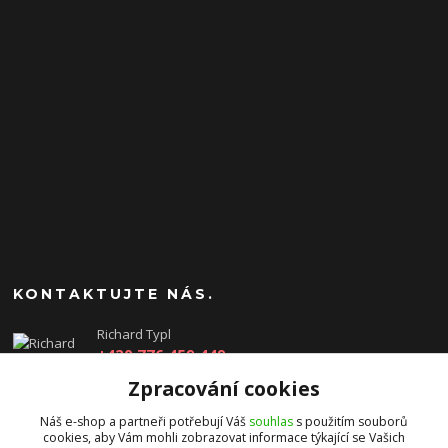
KONTAKTUJTE NÁS.
Richard Typl
+420 776 459 449
(Po-Pá, 8-17 hod.)
Zpracování cookies
obchod@rtgames.cz
Náš e-shop a partneři potřebují Váš
souhlas
s použitím souborů
cookies, aby Vám mohli zobrazovat informace týkající se Vašich