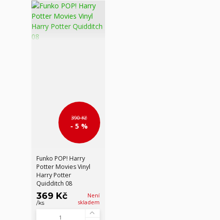
390 Kč
- 5 %
Funko POP! Harry
Potter Movies Vinyl
Harry Potter
Quidditch 08
369 Kč
Není
skladem
/
ks