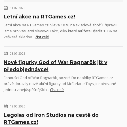
11.07.2026
Letní akce na RTGames.cz!
Letní akce na RTGames.cz! Sleva 10 % na skladové zboží Připravili
jsme pro vás letní slevovou akci, díky které můžete ušetřit 10 % na
veškeré skladov...
číst celé
08.07.2026
Nové figurky God of War Ragnarök již v
předobjednávce!
Fanoušci God of War Ragnarök, pozor! Do nabídky RTGames.cz
právě dorazily nové akční figurky od McFarlane Toys, inspirované
jednou z nejúspěšnějších...
číst celé
12.05.2026
Legolas od Iron Studios na cestě do
RTGames.cz!