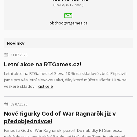
(Po-Pá, 8-17 hod.)
obchod@rtgames.cz
Novinky
11.07.2026
Letní akce na RTGames.cz!
Letní akce na RTGames.cz! Sleva 10 % na skladové zboží Připravili
jsme pro vás letní slevovou akci, díky které můžete ušetřit 10 % na
veškeré skladov...
číst celé
08.07.2026
Nové figurky God of War Ragnarök již v
předobjednávce!
Fanoušci God of War Ragnarök, pozor! Do nabídky RTGames.cz
právě dorazily nové akční figurky od McFarlane Toys, inspirované