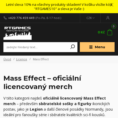
Letní sleva 10% na všechny produkty skladem! V košíku vložte kód
''RTGAMES10" a sleva je Vaše :)
+420 776 459 449
(Po-Pá, 8-17 hod.)
CZK
0
0 Kč
Menu
Úvod
Licence
Mass Effect
Mass Effect – oficiální
licencovaný merch
V této kategorii najdeš
oficiálně licencovaný Mass Effect
merch
– především
sběratelské sošky a figurky
ikonických
postav, jako je
Legion
a další členové posádky Normandy, jsou
ideální pro fanoušky série i sběratele kvalitních sci-fi kousků.