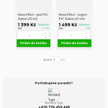
Mass Effect – Jack PVC
Mass Effect – Legion
Statue (20 cm)
PVC Statue (25 cm)
1 399 Kč
1 499 Kč
Skladem
Skladem
> 1 ks
1 ks
/
ks
/
ks
Přidat do košíku
Přidat do košíku
strana
z 1
Potřebujete poradit?
Richard Typl
+420 776 459 449