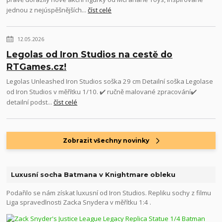
jednou z nejúspěšnějších...
číst celé
12.05.2026
Legolas od Iron Studios na cestě do
RTGames.cz!
Legolas Unleashed Iron Studios soška 29 cm Detailní soška Legolase
od Iron Studios v měřítku 1/10. ✔️ ručně malované zpracování✔️
detailní podst...
číst celé
Zobrazit všechny novinky
Luxusní socha Batmana v Knightmare obleku
Podařilo se nám získat luxusní od Iron Studios. Repliku sochy z filmu
Liga spravedlnosti Zacka Snydera v měřítku 1:4 .