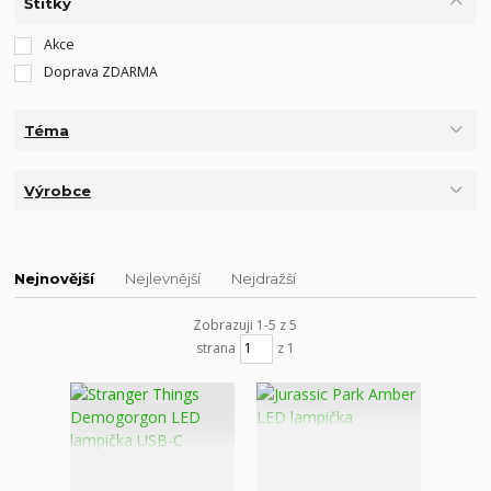
Štítky
Akce
Doprava ZDARMA
Téma
Výrobce
Nejnovější
Nejlevnější
Nejdražší
Zobrazuji 1-5 z 5
strana
z 1