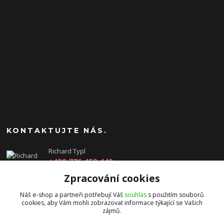
KONTAKTUJTE NÁS.
Richard Typl
+420 776 459 449
(Po-Pá, 8-17 hod.)
Zpracování cookies
obchod@rtgames.cz
Náš e-shop a partneři potřebují Váš
souhlas
s použitím souborů
cookies, aby Vám mohli zobrazovat informace týkající se Vašich
zájmů.