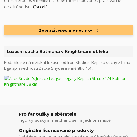
od Iron Studios v měřítku 1/10. ✔️ ručně malované zpracování✔️
detailní podst...
číst celé
Zobrazit všechny novinky
Luxusní socha Batmana v Knightmare obleku
Podařilo se nám získat luxusní od Iron Studios. Repliku sochy z filmu
Liga spravedlnosti Zacka Snydera v měřítku 1:4 .
Pro fanoušky a sběratele
Figurky, sošky a merchandise na jednom místě.
Originální licencované produkty
Nabízíme pouze originální zboží od ověřených výrobců.