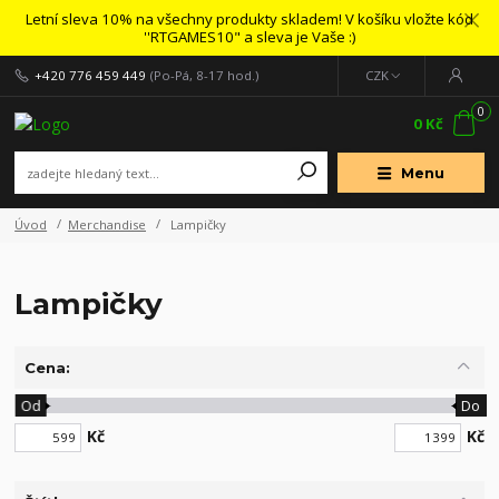
Letní sleva 10% na všechny produkty skladem! V košíku vložte kód
''RTGAMES10" a sleva je Vaše :)
+420 776 459 449
(Po-Pá, 8-17 hod.)
CZK
0
0 Kč
Menu
Úvod
Merchandise
Lampičky
Lampičky
Cena:
Od
Do
Kč
Kč