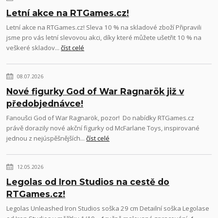
Letní akce na RTGames.cz!
Letní akce na RTGames.cz! Sleva 10 % na skladové zboží Připravili
jsme pro vás letní slevovou akci, díky které můžete ušetřit 10 % na
veškeré skladov...
číst celé
08.07.2026
Nové figurky God of War Ragnarök již v
předobjednávce!
Fanoušci God of War Ragnarök, pozor! Do nabídky RTGames.cz
právě dorazily nové akční figurky od McFarlane Toys, inspirované
jednou z nejúspěšnějších...
číst celé
12.05.2026
Legolas od Iron Studios na cestě do
RTGames.cz!
Legolas Unleashed Iron Studios soška 29 cm Detailní soška Legolase