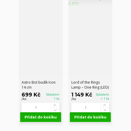
Astro Bot budík Icon
Lord of the Rings
14 cm
Lamp – One Ring (LED)
699 Kč
1 149 Kč
Skladem
Skladem
1 ks
> 1 ks
/
ks
/
ks
Přidat do košíku
Přidat do košíku