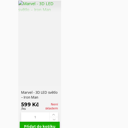
Marvel - 3D LED světlo
– Iron Man
599 Kč
Není
skladem
/
ks
Přidat do košíku