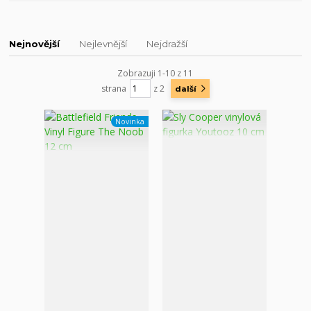
Nejnovější
Nejlevnější
Nejdražší
Zobrazuji 1-10 z 11
strana
z 2
další
Novinka