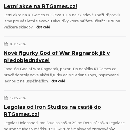
Letní akce na RTGames.cz!
Letní akce na RTGames.cz! Sleva 10 % na skladové zboží Připravili
jsme pro vás letní slevovou akci, díky které můžete ušetřit 10 % na
veškeré skladov...
číst celé
08.07.2026
Nové figurky God of War Ragnarök již v
předobjednávce!
Fanoušci God of War Ragnarök, pozor! Do nabídky RTGames.cz
právě dorazily nové akční figurky od McFarlane Toys, inspirované
jednou z nejúspěšnějších...
číst celé
12.05.2026
Legolas od Iron Studios na cestě do
RTGames.cz!
Legolas Unleashed Iron Studios soška 29 cm Detailní soška Legolase
od Iron Studios v měřítku 1/10. ✔️ ručně malované zpracování✔️