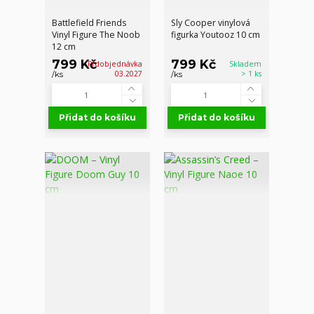
Battlefield Friends
Sly Cooper vinylová
Vinyl Figure The Noob
figurka Youtooz 10 cm
12 cm
799 Kč
799 Kč
Přdobjednávka
Skladem
03.2027
> 1 ks
/
ks
/
ks
Přidat do košíku
Přidat do košíku