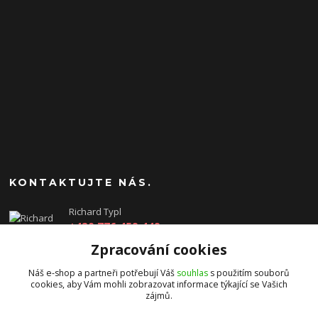
KONTAKTUJTE NÁS.
Richard Typl
+420 776 459 449
(Po-Pá, 8-17 hod.)
Zpracování cookies
obchod@rtgames.cz
Náš e-shop a partneři potřebují Váš
souhlas
s použitím souborů
cookies, aby Vám mohli zobrazovat informace týkající se Vašich
zájmů.