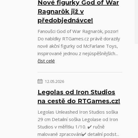
Nové figurky God of War
Ragnarök již v
předobjednávce!
Fanoušci God of War Ragnarök, pozor!
Do nabídky RTGames.cz právě dorazily
nové akční figurky od McFarlane Toys,
inspirované jednou z nejúspěšnějších...
číst celé
12.05.2026
Legolas od Iron Studios
na cestě do RTGames.cz!
Legolas Unleashed Iron Studios soška
29 cm Detailní soška Legolase od Iron
Studios v měřítku 1/10. ✔️ ručně
malované zpracování✔️ detailní podst...