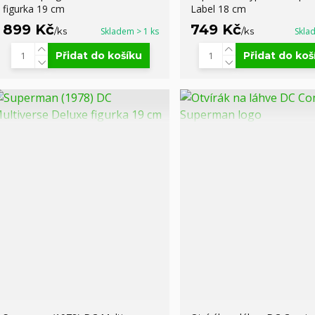
figurka 19 cm
Label 18 cm
899 Kč
749 Kč
/
ks
Skladem > 1 ks
/
ks
Skla
Přidat do košíku
Přidat do koš