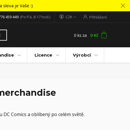
 sleva je Vaše :)
776 459 449
(Po-Pá, 8-17 hod.)
CZK
Přihlášení
0
ks
za
0 Kč
t
andise
Licence
Výrobci
 merchandise
u DC Comics a oblíbený po celém světě.