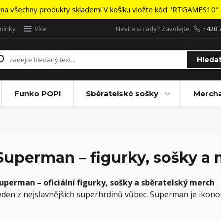
na všechny produkty skladem! V košíku vložte kód ''RTGAMES10" a
mínky
Více
Nevíte si rady? Zavolejte.
+420 
Hleda
Funko POP!
Sběratelské sošky
Merch
Superman – figurky, sošky a
uperman – oficiální figurky, sošky a sběratelský merch
eden z nejslavnějších superhrdinů vůbec. Superman je ikono