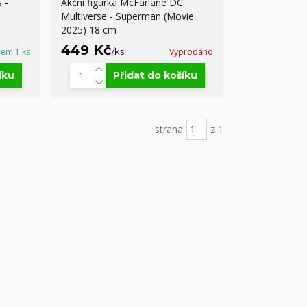
 -
Akční figurka McFarlane DC
Multiverse - Superman (Movie
2025) 18 cm
449 Kč
dem 1 ks
/
ks
Vyprodáno
íku
Přidat do košíku
strana
z 1