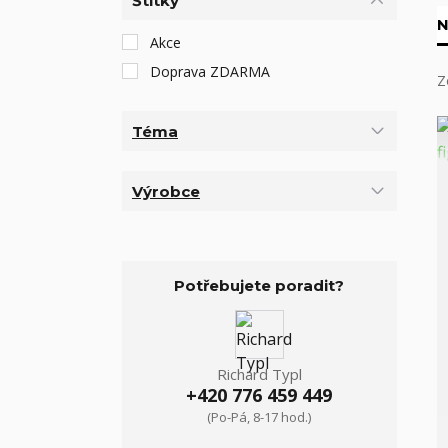
Štítky
N
Akce
Doprava ZDARMA
Z
Téma
Výrobce
Potřebujete poradit?
Richard Typl
+420 776 459 449
(Po-Pá, 8-17 hod.)