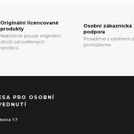
Originální licencované
Osobní zákaznická
produkty
podpora
Nabízíme pouze originální
Poradíme s výběrem a
zboží od ověřených
pomůžeme.
výrobců.
ESA PRO OSOBNÍ
VEDNUTÍ
nova 17
1