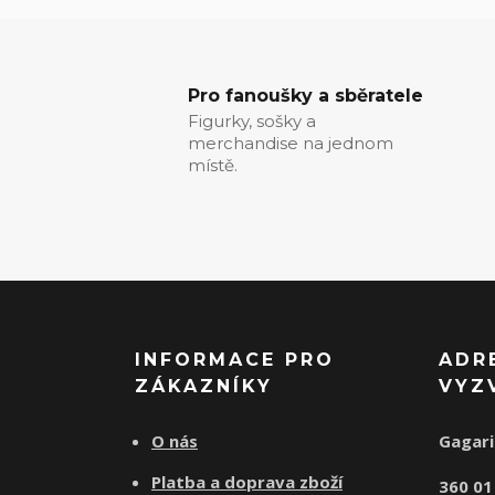
Pro fanoušky a sběratele
Figurky, sošky a
merchandise na jednom
místě.
INFORMACE PRO
ADR
ZÁKAZNÍKY
VYZ
O nás
Gagari
Platba a doprava zboží
360 0