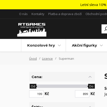
Letní sleva 10% 
O nás
Kontakty
Platba a doprava zboží
Obchodní pod
Konzolové hry
Akční figurky
Úvod
Licence
Superman
Cena:
Od
Do
S
Kč
Kč
J