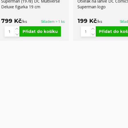
Superman (1978) DC Multiverse
Otvírák na láhve DC Comics
Deluxe figurka 19 cm
Superman logo
799 Kč
199 Kč
/
ks
Skladem > 1 ks
/
ks
Skla
Přidat do košíku
Přidat do koš