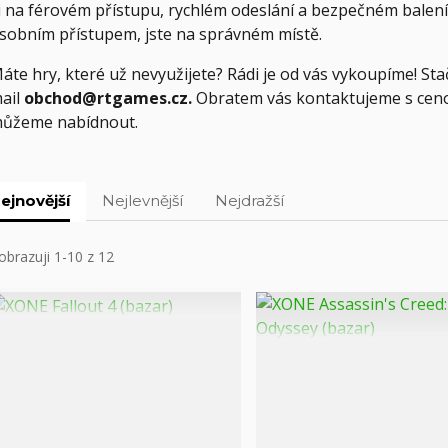
i na férovém přístupu, rychlém odeslání a bezpečném balení
sobním přístupem, jste na správném místě.
áte hry, které už nevyužijete? Rádi je od vás vykoupíme! St
ail
obchod@rtgames.cz.
Obratem vás kontaktujeme s ceno
ůžeme nabídnout.
ejnovější
Nejlevnější
Nejdražší
obrazuji 1-10 z 12