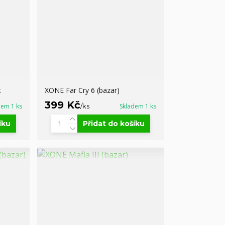
t
XONE Far Cry 6 (bazar)
399 Kč
dem 1 ks
/
ks
Skladem 1 ks
íku
Přidat do košíku