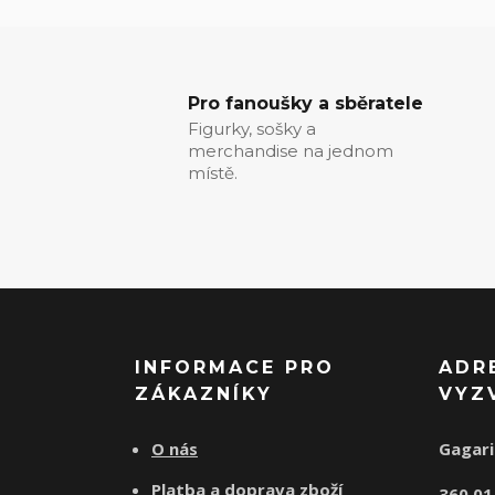
Pro fanoušky a sběratele
Figurky, sošky a
merchandise na jednom
místě.
INFORMACE PRO
ADR
ZÁKAZNÍKY
VYZ
O nás
Gagari
Platba a doprava zboží
360 0