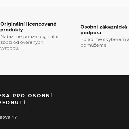
Originální licencované
Osobní zákaznická
produkty
podpora
Nabízíme pouze originální
Poradíme s výběrem a
zboží od ověřených
pomůžeme.
výrobců.
ESA PRO OSOBNÍ
VEDNUTÍ
nova 17
1