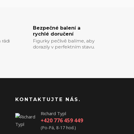
Bezpečné balení a
rychlé doručení
 rádi
Figurky pečlivě balíme, aby
dorazily v perfektním stavu.
KONTAKTUJTE NÁS.
Richard Typl
+420 776 459 449
(Po-Pá, 8-17 hod.)