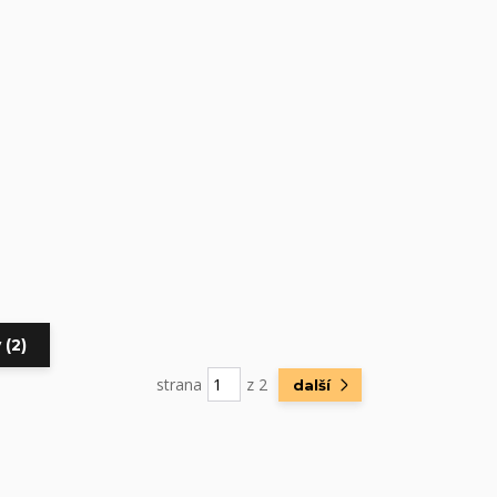
 (2)
strana
z 2
další