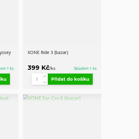
yssey
XONE Ride 3 (bazar)
399 Kč
dem 1 ks
/
ks
Skladem 1 ks
íku
Přidat do košíku