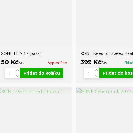
XONE FIFA 17 (bazar)
XONE Need for Speed Hea
50 Kč
399 Kč
/
ks
Vyprodáno
/
ks
Skla
Přidat do košíku
Přidat do koš