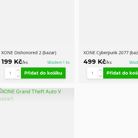
XONE Dishonored 2 (bazar)
XONE Cyberpunk 2077 (baz
199 Kč
499 Kč
/
ks
Skladem 1 ks
/
ks
Skla
Přidat do košíku
Přidat do koš