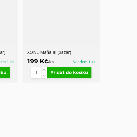
ar)
XONE Mafia III (bazar)
199 Kč
dem 1 ks
/
ks
Skladem 1 ks
íku
Přidat do košíku