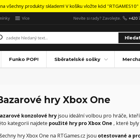
na všechny produkty skladem! V košíku vložte kód ''RTGAMES10" a
mínky
Více
Nevíte si rady? Zavolejte.
+420 
Hleda
Funko POP!
Sběratelské sošky
Merch
Bazarové hry Xbox One
azarové konzolové hry
jsou ideální volbou pro hráče, kteří
éto kategorii najdete
použité hry pro Xbox One
, které byl
šechny hry Xbox One na RTGames.cz jsou
otestované a pr