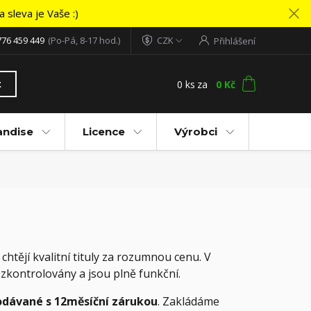
 sleva je Vaše :)
776 459 449
(Po-Pá, 8-17 hod.)
CZK
Přihlášení
0
ks
za
0 Kč
t
andise
Licence
Výrobci
 chtějí kvalitní tituly za rozumnou cenu. V
y zkontrolovány a jsou plně funkční.
odávané s 12měsíční zárukou
. Zakládáme