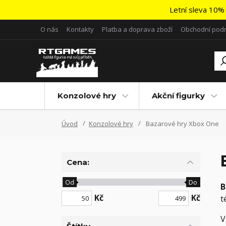
Letní sleva 10% 
O nás
Kontakty
Platba a doprava zboží
Obchodní pod
Konzolové hry
Akční figurky
Úvod
Konzolové hry
Bazarové hry Xbox One
Cena:
Od
Do
B
Kč
Kč
t
V