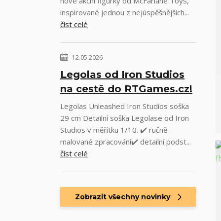
nové akční figurky od McFarlane Toys,
inspirované jednou z nejúspěšnějších...
číst celé
12.05.2026
Legolas od Iron Studios
na cestě do RTGames.cz!
Legolas Unleashed Iron Studios soška
29 cm Detailní soška Legolase od Iron
Studios v měřítku 1/10. ✔️ ručně
malované zpracování✔️ detailní podst...
číst celé
Zobrazit všechny novinky