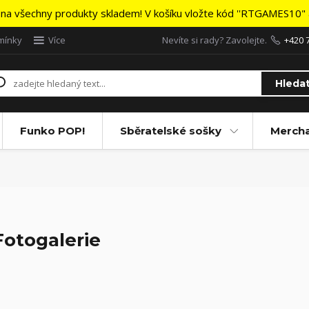
na všechny produkty skladem! V košíku vložte kód ''RTGAMES10" a
mínky
Více
Nevíte si rady? Zavolejte.
+420 
Hleda
Funko POP!
Sběratelské sošky
Merch
Fotogalerie