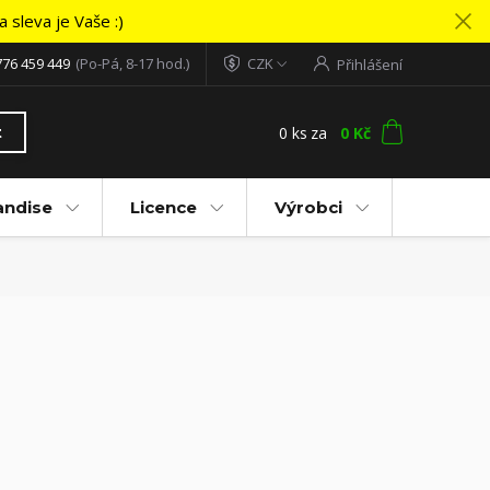
 sleva je Vaše :)
776 459 449
(Po-Pá, 8-17 hod.)
CZK
Přihlášení
0
ks
za
0 Kč
t
andise
Licence
Výrobci