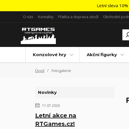
Letní sleva 10% 
O nás
Kontakty
Platba a doprava zboží
Obchodní pod
Konzolové hry
Akční figurky
Úvod
Fotogalerie
Novinky
11.07.2026
Letní akce na
RTGames.cz!