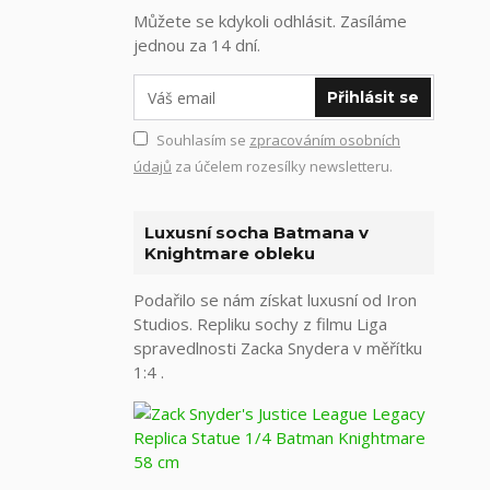
Můžete se kdykoli odhlásit. Zasíláme
jednou za 14 dní.
Přihlásit se
Souhlasím se
zpracováním osobních
údajů
za účelem rozesílky newsletteru.
Luxusní socha Batmana v
Knightmare obleku
Podařilo se nám získat luxusní od Iron
Studios. Repliku sochy z filmu Liga
spravedlnosti Zacka Snydera v měřítku
1:4 .