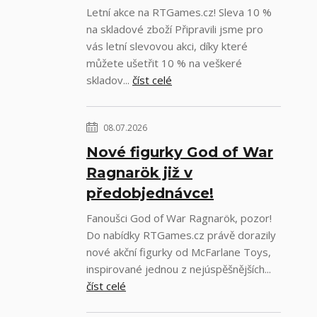
Letní akce na RTGames.cz! Sleva 10 %
na skladové zboží Připravili jsme pro
vás letní slevovou akci, díky které
můžete ušetřit 10 % na veškeré
skladov...
číst celé
08.07.2026
Nové figurky God of War
Ragnarök již v
předobjednávce!
Fanoušci God of War Ragnarök, pozor!
Do nabídky RTGames.cz právě dorazily
nové akční figurky od McFarlane Toys,
inspirované jednou z nejúspěšnějších...
číst celé