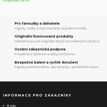
Pro fanoušky a sběratele
Figurky, sošky a merchandise na jednom místě.
Originální licencované produkty
Nabízíme pouze originální zboží od ověřených výrobců.
Osobní zákaznická podpora
Poradíme s výběrem a rádi pomůžeme.
Bezpečné balení a rychlé doručení
Figurky pečlivě balíme, aby dorazily v perfektním stavu.
INFORMACE PRO ZÁKAZNÍKY
O nás