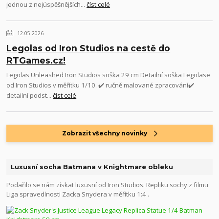
jednou z nejúspěšnějších...
číst celé
12.05.2026
Legolas od Iron Studios na cestě do
RTGames.cz!
Legolas Unleashed Iron Studios soška 29 cm Detailní soška Legolase
od Iron Studios v měřítku 1/10. ✔️ ručně malované zpracování✔️
detailní podst...
číst celé
Zobrazit všechny novinky
Luxusní socha Batmana v Knightmare obleku
Podařilo se nám získat luxusní od Iron Studios. Repliku sochy z filmu
Liga spravedlnosti Zacka Snydera v měřítku 1:4 .