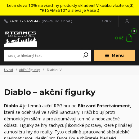
Letní sleva 10% na všechny produkty skladem! V košíku vložte kód
''RTGAMES10" a sleva je Vaše :)
+420 776 459 449
(Po-Pá, 8-17 hod.)
CZK
0
0 Kč
Menu
Úvod
Akční figurky
Diablo IV
Diablo – akční figurky
Diablo 4
je temná akční RPG hra od
Blizzard Entertainment
,
která se odehrává ve světě Sanctuary. Hráči bojují proti
démonickým silám a prozkoumávají temné a nebezpečné
oblasti. Figurky ze hry zachycují ikonické postavy, které přinášejí
atmosféru hry do reality. Tyto detailně zpracované sběratelské
předměty jsou ideální pro fanoušky a sběratele hledající