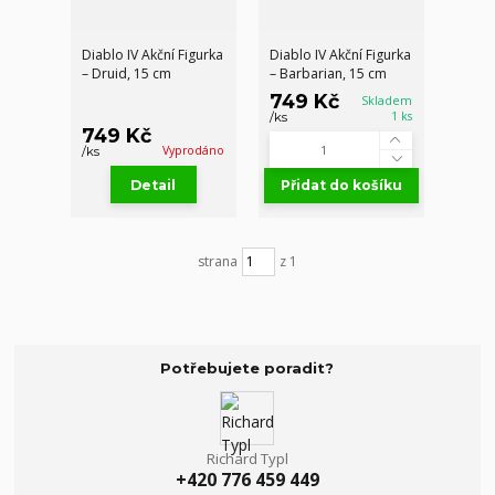
Diablo IV Akční Figurka
Diablo IV Akční Figurka
– Druid, 15 cm
– Barbarian, 15 cm
749 Kč
Skladem
1 ks
/
ks
749 Kč
Vyprodáno
/
ks
Detail
Přidat do košíku
strana
z 1
Potřebujete poradit?
Richard Typl
+420 776 459 449