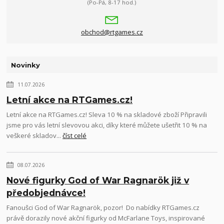
(Po-Pá, 8-17 hod.)
obchod@rtgames.cz
Novinky
11.07.2026
Letní akce na RTGames.cz!
Letní akce na RTGames.cz! Sleva 10 % na skladové zboží Připravili
jsme pro vás letní slevovou akci, díky které můžete ušetřit 10 % na
veškeré skladov...
číst celé
08.07.2026
Nové figurky God of War Ragnarök již v
předobjednávce!
Fanoušci God of War Ragnarök, pozor! Do nabídky RTGames.cz
právě dorazily nové akční figurky od McFarlane Toys, inspirované