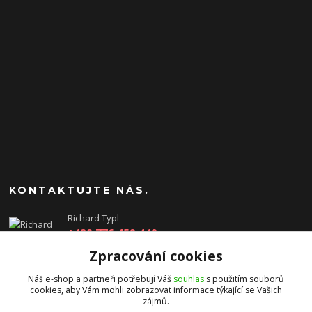
KONTAKTUJTE NÁS.
Richard Typl
+420 776 459 449
(Po-Pá, 8-17 hod.)
Zpracování cookies
obchod@rtgames.cz
Náš e-shop a partneři potřebují Váš
souhlas
s použitím souborů
cookies, aby Vám mohli zobrazovat informace týkající se Vašich
zájmů.