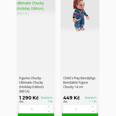
Figurka Chucky -
Child´s Play Bendyfigs
Ultimate Chucky
Bendable Figure
(Holiday Edition)
Chucky 14 cm
(NECA)
1 290 Kč
449 Kč
Skladem
Skladem
1 ks
> 1 ks
/
ks
/
ks