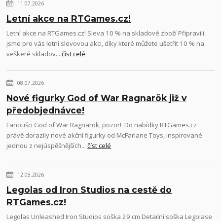
11.07.2026
Letní akce na RTGames.cz!
Letní akce na RTGames.cz! Sleva 10 % na skladové zboží Připravili
jsme pro vás letní slevovou akci, díky které můžete ušetřit 10 % na
veškeré skladov...
číst celé
08.07.2026
Nové figurky God of War Ragnarök již v
předobjednávce!
Fanoušci God of War Ragnarök, pozor! Do nabídky RTGames.cz
právě dorazily nové akční figurky od McFarlane Toys, inspirované
jednou z nejúspěšnějších...
číst celé
12.05.2026
Legolas od Iron Studios na cestě do
RTGames.cz!
Legolas Unleashed Iron Studios soška 29 cm Detailní soška Legolase