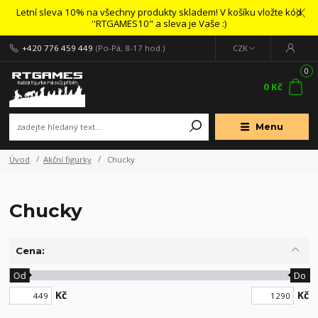
Letní sleva 10% na všechny produkty skladem! V košíku vložte kód
''RTGAMES10" a sleva je Vaše :)
+420 776 459 449
(Po-Pá, 8-17 hod.)
CZK
0
0 Kč
Menu
Úvod
Akční figurky
Chucky
Chucky
Cena:
Od
Do
Kč
Kč