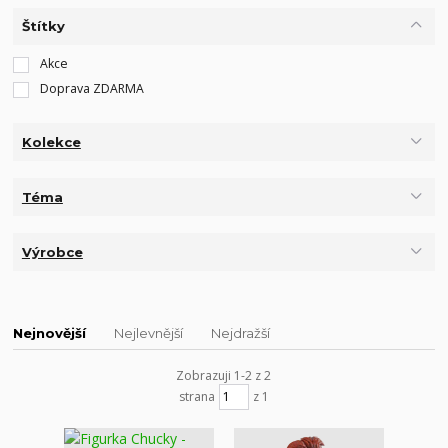
Štítky
Akce
Doprava ZDARMA
Kolekce
Téma
Výrobce
Nejnovější
Nejlevnější
Nejdražší
Zobrazuji 1-2 z 2
strana
z 1