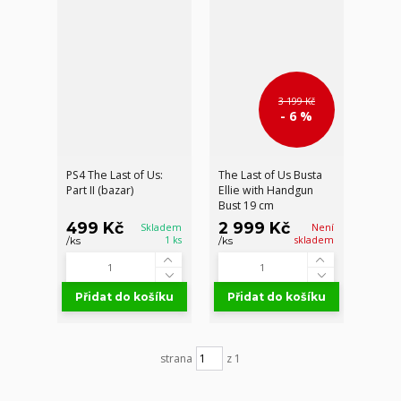
3 199 Kč
- 6 %
PS4 The Last of Us:
The Last of Us Busta
Part II (bazar)
Ellie with Handgun
Bust 19 cm
499 Kč
2 999 Kč
Skladem
Není
1 ks
skladem
/
ks
/
ks
Přidat do košíku
Přidat do košíku
strana
z 1