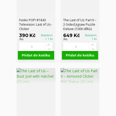
Funko POP! #1843
The Last of Us: Part II –
Television: Last of Us -
2-Sided Jigsaw Puzzle
Clicker
Deluxe (1000 dílků)
390 Kč
649 Kč
Skladem
Skladem
> 1 ks
1 ks
/
ks
/
ks
Přidat do košíku
Přidat do košíku