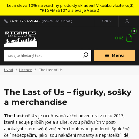
Letní sleva 10% na všechny produkty skladem! V košíku vložte kód
''RTGAMES10" a sleva je Vaše :)
+420 776 459 449
(Po-Pá, 8-17 hod.)
CZK
0
0 Kč
Menu
Úvod
Licence
The Last of Us
The Last of Us – figurky, sošky
a merchandise
The Last of Us
je oceňovaná akční adventura z roku 2013,
která sleduje příběh Joela a Ellie, dvou přeživších v post-
apokalyptickém světě zničeném houbovou pandemií. Společně
čelí nebezpečím, jako jsou nakažení mutanty a nepřátelští lidé,