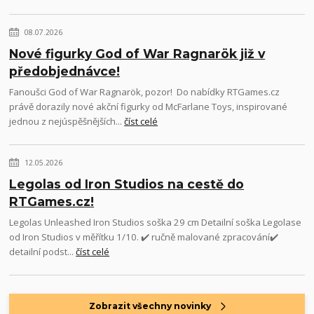
08.07.2026
Nové figurky God of War Ragnarök již v
předobjednávce!
Fanoušci God of War Ragnarök, pozor! Do nabídky RTGames.cz
právě dorazily nové akční figurky od McFarlane Toys, inspirované
jednou z nejúspěšnějších...
číst celé
12.05.2026
Legolas od Iron Studios na cestě do
RTGames.cz!
Legolas Unleashed Iron Studios soška 29 cm Detailní soška Legolase
od Iron Studios v měřítku 1/10. ✔️ ručně malované zpracování✔️
detailní podst...
číst celé
Zobrazit všechny novinky