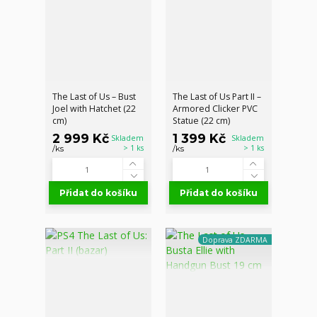
The Last of Us – Bust
The Last of Us Part II –
Joel with Hatchet (22
Armored Clicker PVC
cm)
Statue (22 cm)
2 999 Kč
1 399 Kč
Skladem
Skladem
> 1 ks
> 1 ks
/
ks
/
ks
Přidat do košíku
Přidat do košíku
Doprava ZDARMA