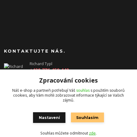
KONTAKTUJTE NÁS.
Richard Typl
+420 776 459 449
(Po-Pá, 8-17 hod.)
Zpracování cookies
obchod@rtgames.cz
Náš e-shop a partneři potřebují Váš
souhlas
s použitím souborů
cookies, aby Vám mohli zobrazovat informace týkající se Vašich
zájmů.
Nastavení
Souhlasím
Souhlas můžete odmítnout
zde
.
Vytvořeno na
Eshop-rychle.cz