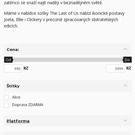
zatímco se snaží najít naději v beznadějném světě.
Máme v nabídce sošky The Last of Us nabízí ikonické postavy
Joela, Ellie i Clickery v precizně zpracovaných sběratelských
edicích.
Cena:
Od
Do
Kč
Kč
Štítky
Akce
Doprava ZDARMA
Platforma