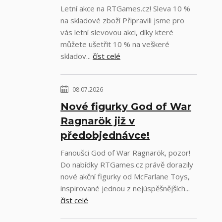
Letní akce na RTGames.cz! Sleva 10 %
na skladové zboží Připravili jsme pro
vás letní slevovou akci, díky které
můžete ušetřit 10 % na veškeré
skladov...
číst celé
08.07.2026
Nové figurky God of War
Ragnarök již v
předobjednávce!
Fanoušci God of War Ragnarök, pozor!
Do nabídky RTGames.cz právě dorazily
nové akční figurky od McFarlane Toys,
inspirované jednou z nejúspěšnějších...
číst celé