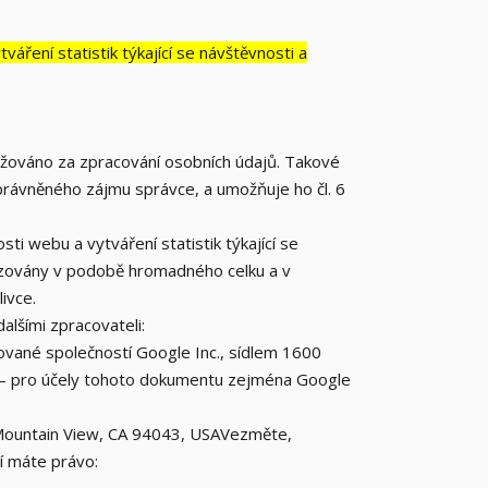
áření statistik týkající se návštěvnosti a
ováno za zpracování osobních údajů. Takové
rávněného zájmu správce, a umožňuje ho čl. 6
ti webu a vytváření statistik týkající se
uzovány v podobě hromadného celku a v
ivce.
lšími zpracovateli:
vané společností Google Inc., sídlem 1600
 – pro účely tohoto dokumentu zejména Google
 Mountain View, CA 94043, USA
Vezměte,
í máte právo: