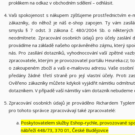
proklikem na odkaz v obchodním sdělení – odhlásit.
Vaši spokojenost s nákupem zjišťujeme prostřednictvím e-
zákazníky, do něhož je náš e-shop zapojen. Ty vám zasíl
smyslu § 7 odst. 3 zákona č. 480/2004 Sb. o některých sl
neodmítnete. Zpracování osobních údajů pro účely zaslání
provádíme na základě našeho oprávněného zájmu, který spočí
nás. Pro zasílání dotazníků, vyhodnocování vaší zpětné vaz
zpracovatele, kterým je provozovatel portálu Heureka.cz; 
o zakoupeném zboží a vaši e-mailovou adresu. Vaše osobní ú
předány žádné třetí straně pro její vlastní účely. Proti z
Ověřeno zákazníky můžete kdykoli vyjádřit námitku odmítnut
dotazníkem. V případě vaší námitky vám dotazník nebudeme dá
Zpracování osobních údajů je prováděno Richardem Typlem
pro tohoto správce zpracovávají také zpracovatelé:
Poskytovatelem služby Eshop-rychle, provozované spol
nábřeží 448/73, 370 01, České Budějovice