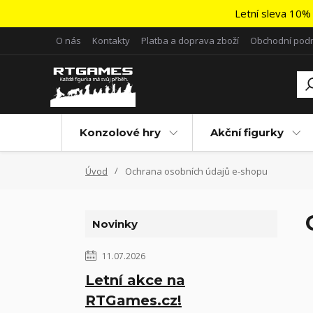
Letní sleva 10% 
O nás
Kontakty
Platba a doprava zboží
Obchodní pod
Konzolové hry
Akční figurky
Úvod
Ochrana osobních údajů e-shopu
Novinky
11.07.2026
Letní akce na
RTGames.cz!