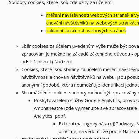
Soubory cookies, které jsou zde užity za účelem:
měření návštěvnosti webových stránek a vytv
chování návštěvníků na webových stránkách
základní funkčnosti webových stránek
Sběr cookies za účelem uvedeným výše může být považ
zpracování je možné na základě zákonného důvodu - op
odst. 1 písm. f) Nařízení.
Cookies, které jsou sbírány za účelem měření návštěvnos
návštěvnosti a chování návštěvníků na webu, jsou pos
anonymní podobě, která neumožňuje identifikaci jednotl
Shromážděné cookies soubory mohou být zpracovány da
Poskytovatelem služby Google Analytics, provozo
Amphitheatre (zde vyjmenujte své zpracovatele
Analytics, popř.
Externí mailingový nástroj)Parkway,
prosíme, na vědomí, že podle Nařízen