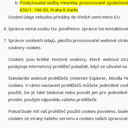
Poskytovatel služby Heureka, provozované společností 
650/1, 186 00, Praha 8-Karlín
Osobní údaje nebudou předány do třetích zemí mimo EU.
Správce nemá osobu tzv. pověřence. Správce lze kontaktova
Správce osobních údajů, jakožto provozovatel webové strá
soubory cookies.
Cookies jsou krátké textové soubory, které webová strán
poskytuje internetový prohlížeč pokaždé, když se uživatel na 
Standardní webové prohlížeče (Internet Explorer, Mozilla 
cookies. V rámci nastavení prohlížečů můžete jednotlivé cook
použití, lze je také blokovat nebo povolit jen pro jednotlivé
prosím, použijte nápovědu vašeho prohlížeče.
Pokud bude mít váš prohlížeč použití cookies povoleno, bude
cookies ze strany našeho serveru a cookies našich zpracovat