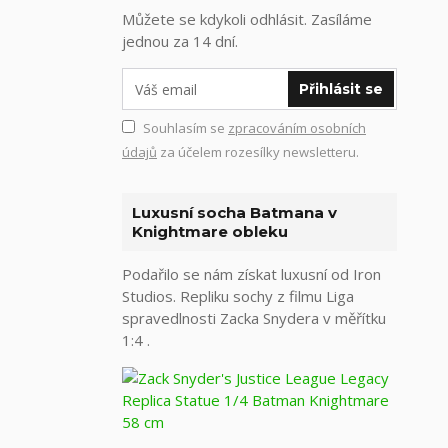
Můžete se kdykoli odhlásit. Zasíláme
jednou za 14 dní.
Přihlásit se
Souhlasím se
zpracováním osobních
údajů
za účelem rozesílky newsletteru.
Luxusní socha Batmana v
Knightmare obleku
Podařilo se nám získat luxusní od Iron
Studios. Repliku sochy z filmu Liga
spravedlnosti Zacka Snydera v měřítku
1:4 .