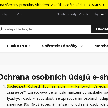
na všechny produkty skladem! V košíku vložte kód ''RTGAMES10" a
mínky
Více
Nevíte si rady? Zavolejte.
+420 
Hleda
Funko POP!
Sběratelské sošky
Merch
Ochrana osobních údajů e-s
Společnost Richard Typl se sídlem v Karlových Varech,
„správce“
) zpracovává ve smyslu nařízení Evropského p
fyzických osob v souvislosti se zpracováním osobních úda
směrnice 95/46/ES (obecné nařízení o ochraně osobních 