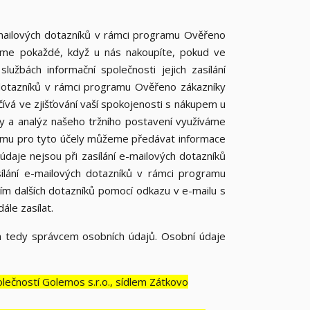
mailových dotazníků v rámci programu Ověřeno
áme pokaždé, když u nás nakoupíte, pokud ve
užbách informační společnosti jejich zasílání
 dotazníků v rámci programu Ověřeno zákazníky
vá ve zjišťování vaší spokojenosti s nákupem u
by a analýz našeho tržního postavení využíváme
tomu pro tyto účely můžeme předávat informace
daje nejsou při zasílání e-mailových dotazníků
asílání e-mailových dotazníků v rámci programu
ím dalších dotazníků pomocí odkazu v e-mailu s
le zasílat.
 tedy správcem osobních údajů. Osobní údaje
ečností Golemos s.r.o., sídlem Zátkovo