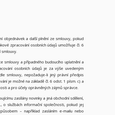
í objednávek a další plnění ze smlouvy, pokud
akové zpracování osobních údajů umožňuje čl. 6
í smlouvy.
ce smlouvy a případného budoucího uplatnění a
racování osobních údajů je za výše uvedeným
dle smlouvy, nepožaduje-li jiný právní předpis
ní je možné na základě čl. 6 odst. 1 písm. c) a
nnosti a pro účely oprávněných zájmů správce.
jícímu zasílány novinky a jiná obchodní sdělení,
 o službách informační společnosti, pokud jej
v způsobem – například zasláním e-mailu nebo