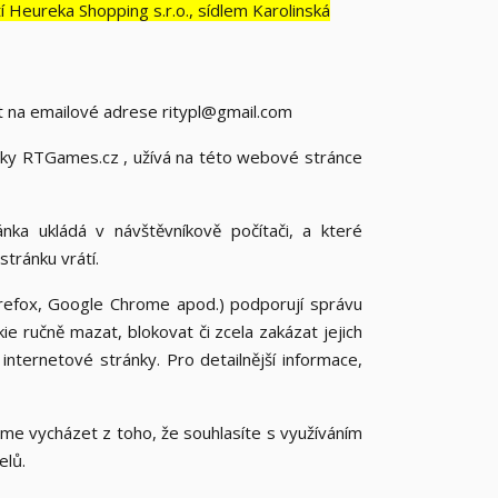
Heureka Shopping s.r.o., sídlem Karolinská
t na emailové adrese ritypl@gmail.com
nky RTGames.cz , užívá na této webové stránce
ka ukládá v návštěvníkově počítači, a které
stránku vrátí.
Firefox, Google Chrome apod.) podporují správu
ie ručně mazat, blokovat či zcela zakázat jejich
 internetové stránky. Pro detailnější informace,
me vycházet z toho, že souhlasíte s využíváním
elů.