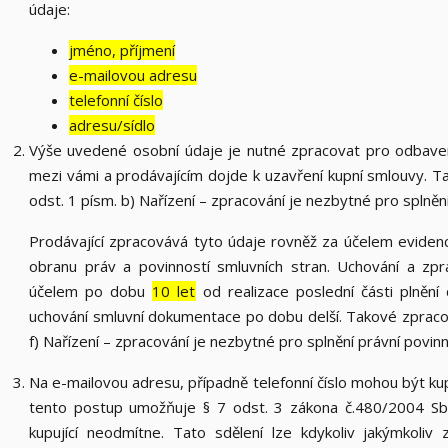
údaje:
jméno, příjmení
e-mailovou adresu
telefonní číslo
adresu/sídlo
Výše uvedené osobní údaje je nutné zpracovat pro odbaven
mezi vámi a prodávajícím dojde k uzavření kupní smlouvy. T
odst. 1 písm. b) Nařízení – zpracování je nezbytné pro splněn
Prodávající zpracovává tyto údaje rovněž za účelem eviden
obranu práv a povinností smluvních stran. Uchování a zp
účelem po dobu
10 let
od realizace poslední části plnění 
uchování smluvní dokumentace po dobu delší. Takové zpracová
f) Nařízení – zpracování je nezbytné pro splnění právní povi
Na e-mailovou adresu, případně telefonní číslo mohou být kupu
tento postup umožňuje § 7 odst. 3 zákona č.480/2004 Sb.,
kupující neodmítne. Tato sdělení lze kdykoliv jakýmkoli