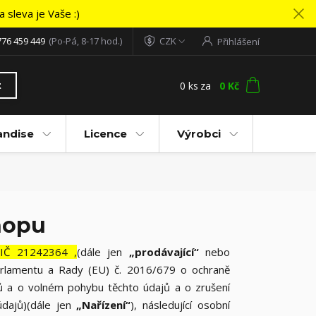
 sleva je Vaše :)
776 459 449
(Po-Pá, 8-17 hod.)
CZK
Přihlášení
0
ks
za
0 Kč
t
andise
Licence
Výrobci
hopu
 IČ 21242364 ,
(dále jen
„prodávající“
nebo
arlamentu a Rady (EU) č. 2016/679 o ochraně
jů a o volném pohybu těchto údajů a o zrušení
údajů)(dále jen
„Nařízení“
), následující osobní