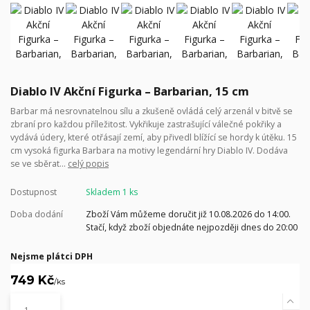
Diablo IV Akční Figurka – Barbarian, 15 cm
Barbar má nesrovnatelnou sílu a zkušeně ovládá celý arzenál v bitvě se
zbraní pro každou příležitost. Vykřikuje zastrašující válečné pokřiky a
vydává údery, které otřásají zemí, aby přivedl blížící se hordy k útěku. 15
cm vysoká figurka Barbara na motivy legendární hry Diablo IV. Dodáva
se ve sběrat...
celý popis
Dostupnost
Skladem 1 ks
Doba dodání
Zboží Vám můžeme doručit již 10.08.2026 do 14:00.
Stačí, když zboží objednáte nejpozději dnes do 20:00
Nejsme plátci DPH
749 Kč
/
ks