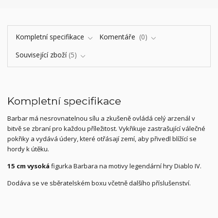
Kompletní specifikace
Komentáře
0
Související zboží
5
Kompletní specifikace
Barbar má nesrovnatelnou sílu a zkušeně ovládá celý arzenál v
bitvě se zbraní pro každou příležitost. Vykřikuje zastrašující válečné
pokřiky a vydává údery, které otřásají zemí, aby přivedl blížící se
hordy k útěku.
15 cm vysoká
figurka Barbara na motivy legendární hry Diablo IV.
Dodáva se ve sběratelském boxu včetně dalšího příslušenství.