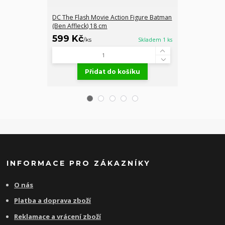
DC The Flash Movie Action Figure Batman
Diablo IV Akčn
(Ben Affleck) 18 cm
Edition, 15 cm
599 Kč
749 Kč
/
ks
Skladem 1 ks
/
ks
Přidat do košíku
Př
INFORMACE PRO ZÁKAZNÍKY
O nás
Platba a doprava zboží
Reklamace a vrácení zboží