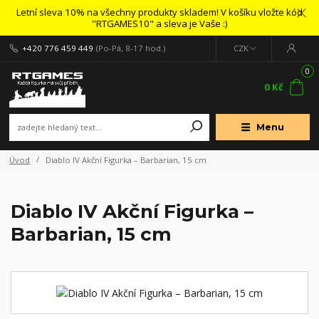
Letní sleva 10% na všechny produkty skladem! V košíku vložte kód
''RTGAMES10" a sleva je Vaše :)
+420 776 459 449
(Po-Pá, 8-17 hod.)
CZK
0
0 Kč
Menu
Úvod
Diablo IV Akční Figurka – Barbarian, 15 cm
Diablo IV Akční Figurka –
Barbarian, 15 cm