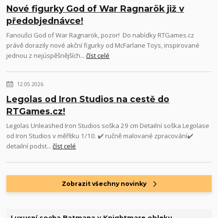
Nové figurky God of War Ragnarök již v
předobjednávce!
Fanoušci God of War Ragnarök, pozor! Do nabídky RTGames.cz
právě dorazily nové akční figurky od McFarlane Toys, inspirované
jednou z nejúspěšnějších...
číst celé
12.05.2026
Legolas od Iron Studios na cestě do
RTGames.cz!
Legolas Unleashed Iron Studios soška 29 cm Detailní soška Legolase
od Iron Studios v měřítku 1/10. ✔️ ručně malované zpracování✔️
detailní podst...
číst celé
Zobrazit všechny novinky
Luxusní socha Batmana v Knightmare obleku