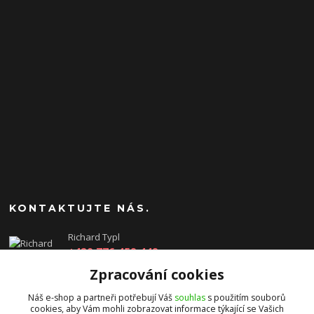
KONTAKTUJTE NÁS.
Richard Typl
+420 776 459 449
(Po-Pá, 8-17 hod.)
Zpracování cookies
obchod@rtgames.cz
Náš e-shop a partneři potřebují Váš
souhlas
s použitím souborů
cookies, aby Vám mohli zobrazovat informace týkající se Vašich