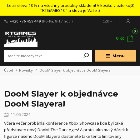
Letní sleva 10% na všechny produkty skladem! V košíku vložte kód
''RTGAMES10" a sleva je Vaše :)
+420 776 459 449
(Po-Pá, 8-17 hod.)
CZK
0
0 Kč
Menu
Úvod
Novinky
DooM Slayer k objednávce DooM Slayera!
DooM Slayer k objednávce
DooM Slayera!
11.06.2024
Včera večer proběhla konference Xbox Showcase kde byl také
představen nový DooM: The Dark Ages! A proto jako malý dárek k
figurce našeho DooM Slayera dostanete také tento limitovaný