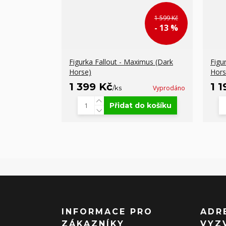
1 599 Kč
- 13 %
Figurka Fallout - Maximus (Dark
Figu
Horse)
Hors
1 399 Kč
1 
/
ks
Vyprodáno
Přidat do košíku
INFORMACE PRO
ADR
ZÁKAZNÍKY
VYZ