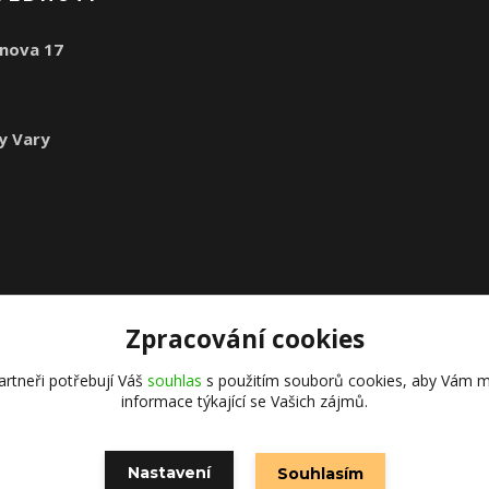
nova 17
1
y Vary
Zpracování cookies
rtneři potřebují Váš
souhlas
s použitím souborů cookies, aby Vám m
informace týkající se Vašich zájmů.
Nastavení
Souhlasím