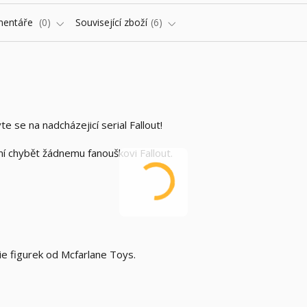
entáře
0
Související zboží
6
vte se na nadcházejicí serial Fallout!
 chybět žádnemu fanouškovi Fallout.
rie figurek od Mcfarlane Toys.