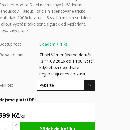
Brotherhood of Steel nesmí chybět žádnemu
fanouškovi Fallout. oficialní licencované tričko
Materiak: 100% bavlna . S vycházejicím seriálem
Fallout vychází také serie figurek od Mcfarlane
Toy...
celý popis
Dostupnost
Skladem > 1 ks
Doba dodání
Zboží Vám můžeme doručit
již 11.08.2026 do 14:00. Stačí,
když zboží objednáte
nejpozději dnes do 20:00
Velikost
Nejsme plátci DPH
399 Kč
/
ks
Přidat do košíku