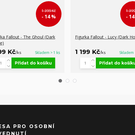
1 399 Kč
1 399
- 14 %
- 1
rka Fallout - The Ghoul (Dark
Figurka Fallout - Lucy (Dark H
e)
199 Kč
1 199 Kč
/
ks
Skladem > 1 ks
/
ks
Skladem 
Přidat do košíku
Přidat do košík
ESA PRO OSOBNÍ
VEDNUTÍ