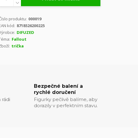
Číslo produktu:
000019
EAN kód:
8718526200225
Výrobce:
DIFUZED
Téma:
Fallout
Zboží:
trička
Bezpečné balení a
rychlé doručení
 rádi
Figurky pečlivě balíme, aby
dorazily v perfektním stavu.