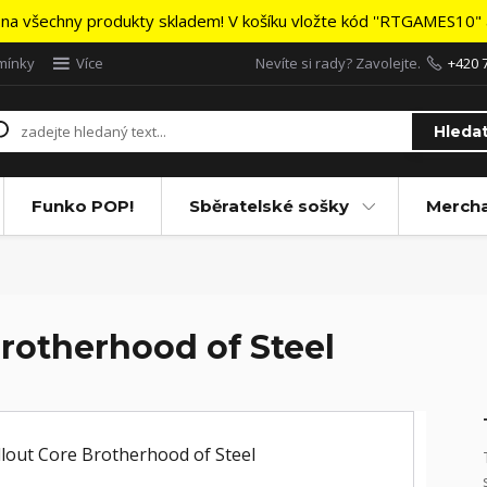
na všechny produkty skladem! V košíku vložte kód ''RTGAMES10" a
mínky
Více
Nevíte si rady? Zavolejte.
+420 
Hleda
Funko POP!
Sběratelské sošky
Merch
Brotherhood of Steel