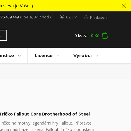
 sleva je Vaše :)
776 459 449
(Po-Pá, 8-17 hod.)
CZK
Přihlášení
0
ks
za
0 Kč
t
andise
Licence
Výrobci
Tričko Fallout Core Brotherhood of Steel
Tričko na motivy legendární hry Fallout. Připravte
se na nadcházejicí serial Fallout! Tričko s potiskem