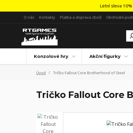
Letní sleva 10% 
O nás
Kontakty
Platba a doprava zboží
Obchodní pod
Konzolové hry
Akční figurky
Úvod
Tričko Fallout Core Brotherhood of Steel
Tričko Fallout Core 