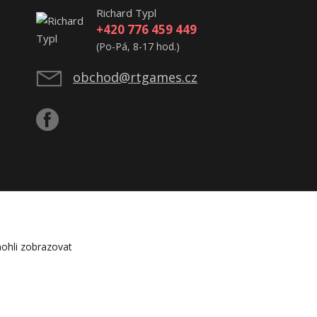
Richard Typl
+420 776 459 449
(Po-Pá, 8-17 hod.)
obchod@rtgames.cz
ohli zobrazovat