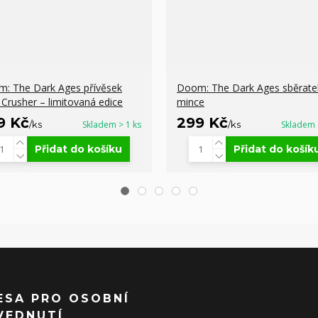
: The Dark Ages přívěsek
Doom: The Dark Ages sběrate
l Crusher – limitovaná edice
mince
9 Kč
299 Kč
/
ks
Skladem > 1 ks
/
ks
Skladem 
Přidat do košíku
Přidat do košík
ESA PRO OSOBNÍ
VEDNUTÍ