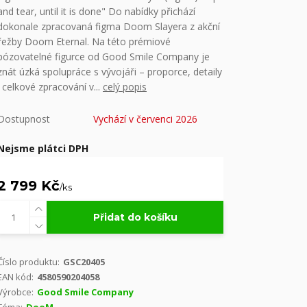
and tear, until it is done" Do nabídky přichází
dokonale zpracovaná figma Doom Slayera z akční
řežby Doom Eternal. Na této prémiové
pózovatelné figurce od Good Smile Company je
znát úzká spolupráce s vývojáři – proporce, detaily
i celkové zpracování v...
celý popis
Dostupnost
Vychází v červenci 2026
Nejsme plátci DPH
2 799 Kč
/
ks
Přidat do košíku
Číslo produktu:
GSC20405
EAN kód:
4580590204058
Výrobce:
Good Smile Company