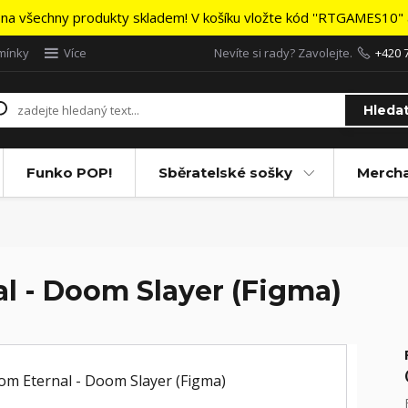
na všechny produkty skladem! V košíku vložte kód ''RTGAMES10" a
mínky
Více
Nevíte si rady? Zavolejte.
+420 
Hleda
Funko POP!
Sběratelské sošky
Merch
l - Doom Slayer (Figma)