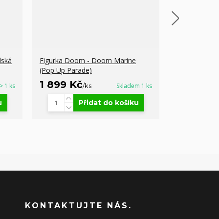
lská
Figurka Doom - Doom Marine
Herní podlo
(Pop Up Parade)
Ages - Slayer
1 899 Kč
666 Kč
> 1 ks
/
ks
Skladem 1 ks
/
k
u
Přidat do košíku
KONTAKTUJTE NÁS.