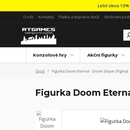
Letní sleva 10% 
O nás
Kontakty
Platba a doprava zboží
Obchodní pod
Konzolové hry
Akční figurky
Úvod
Figurka Doom Eternal - Doom Slayer (Figma)
Figurka Doom Eterna