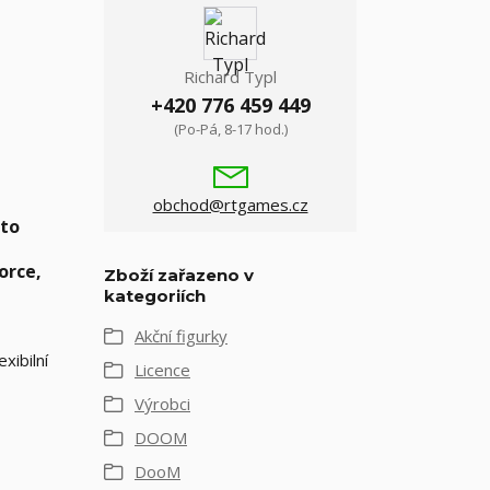
Richard Typl
+420 776 459 449
(Po-Pá, 8-17 hod.)
obchod@rtgames.cz
éto
orce,
Zboží zařazeno v
kategoriích
Akční figurky
xibilní
Licence
Výrobci
DOOM
DooM