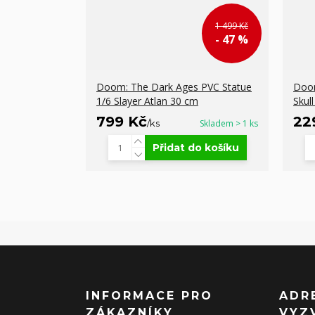
1 499 Kč
- 47 %
Doom: The Dark Ages PVC Statue
Doom
1/6 Slayer Atlan 30 cm
Skul
799 Kč
22
/
ks
Skladem > 1 ks
Přidat do košíku
INFORMACE PRO
ADR
ZÁKAZNÍKY
VYZ