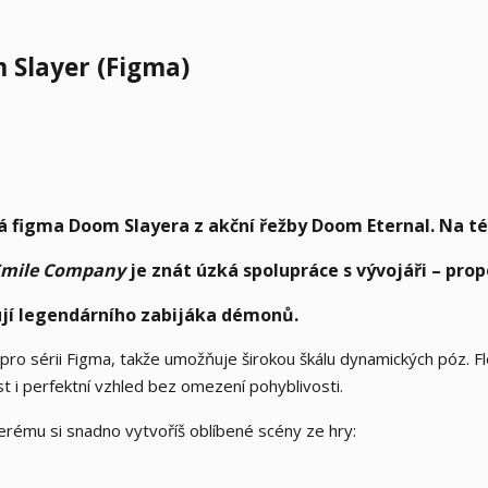
 Slayer (Figma)
á figma Doom Slayera z akční řežby Doom Eternal. Na t
Smile Company
je znát úzká spolupráce s vývojáři – prop
rují legendárního zabijáka démonů.
pro sérii Figma, takže umožňuje širokou škálu dynamických póz. Fle
ost i perfektní vzhled bez omezení pohyblivosti.
kterému si snadno vytvoříš oblíbené scény ze hry: