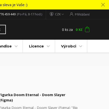
 sleva je Vaše :)
776 459 449
(Po-Pá, 8-17 hod.)
CZK
Přihlášení
0
ks
za
0 Kč
t
andise
Licence
Výrobci
Figurka Doom Eternal - Doom Slayer
(Figma)
Figurka Doom Eternal - Doom Slayer (Figma) "Rip