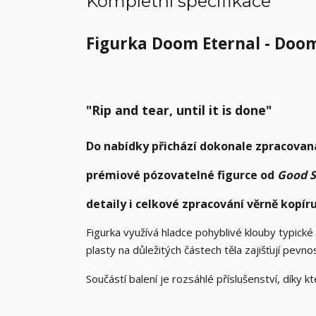
Kompletní specifikace
Figurka Doom Eternal - Doom
"Rip and tear, until it is done"
Do nabídky přichází dokonale zpracovan
prémiové pózovatelné figurce od
Good 
detaily i celkové zpracování věrně kopí
Figurka využívá hladce pohyblivé klouby typické 
plasty na důležitých částech těla zajišťují pevn
Součástí balení je rozsáhlé příslušenství, díky 