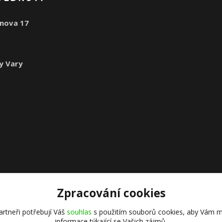
nova 17
1
y Vary
Zpracování cookies
rtneři potřebují Váš
souhlas
s použitím souborů cookies, aby Vám m
informace týkající se Vašich zájmů.