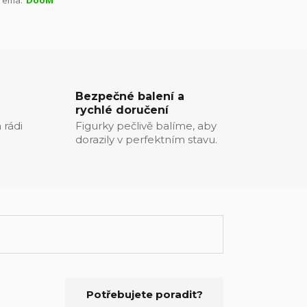
Téma:
DooM
Bezpečné balení a
rychlé doručení
 rádi
Figurky pečlivě balíme, aby
dorazily v perfektním stavu.
Potřebujete poradit?