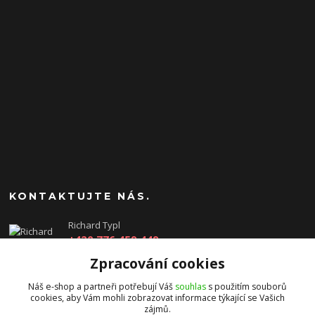
KONTAKTUJTE NÁS.
Richard Typl
+420 776 459 449
(Po-Pá, 8-17 hod.)
Zpracování cookies
obchod@rtgames.cz
Náš e-shop a partneři potřebují Váš
souhlas
s použitím souborů
cookies, aby Vám mohli zobrazovat informace týkající se Vašich
zájmů.