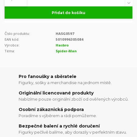
Přidat do košíku
Číslo produktu:
HASG0597
EAN kód:
5010996305084
Výrobce:
Hasbro
Téma:
Spider-Man
Pro fanoušky a sběratele
Figurky, sošky a merchandise na jednom místě.
Originální licencované produkty
Nabízíme pouze originální zboží od ověřených výrobců.
Osobní zákaznická podpora
Poradíme s výběrem a rádi pomůžeme.
Bezpečné balení a rychlé doručení
Figurky pečlivě balíme, aby dorazily v perfektním stavu.