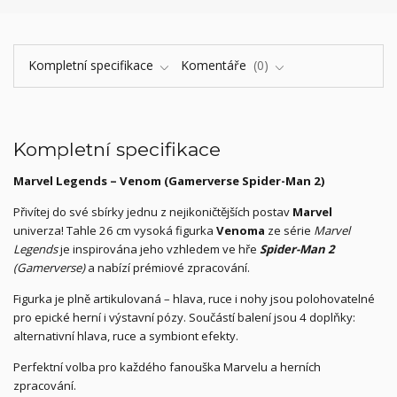
Kompletní specifikace
Komentáře
0
Kompletní specifikace
Marvel Legends – Venom (Gamerverse Spider-Man 2)
Přivítej do své sbírky jednu z nejikoničtějších postav
Marvel
univerza! Tahle 26 cm vysoká figurka
Venoma
ze série
Marvel
Legends
je inspirována jeho vzhledem ve hře
Spider-Man 2
(Gamerverse)
a nabízí prémiové zpracování.
Figurka je plně artikulovaná – hlava, ruce i nohy jsou polohovatelné
pro epické herní i výstavní pózy. Součástí balení jsou 4 doplňky:
alternativní hlava, ruce a symbiont efekty.
Perfektní volba pro každého fanouška Marvelu a herních
zpracování.