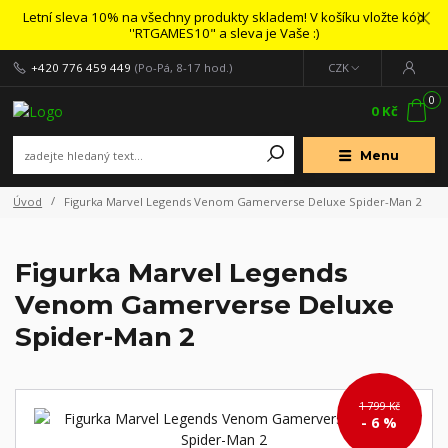
Letní sleva 10% na všechny produkty skladem! V košíku vložte kód
''RTGAMES10" a sleva je Vaše :)
+420 776 459 449
(Po-Pá, 8-17 hod.)
CZK
0
0 Kč
Menu
Úvod
Figurka Marvel Legends Venom Gamerverse Deluxe Spider-Man 2
Figurka Marvel Legends
Venom Gamerverse Deluxe
Spider-Man 2
1 799 Kč
- 6 %