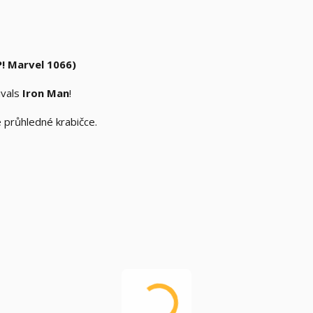
P! Marvel 1066)
ivals
Iron Man
!
é průhledné krabičce.