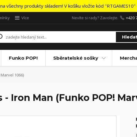
na všechny produkty skladem! V košíku vložte kód ''RTGAMES10" a
mínky
Více
Nevíte si rady? Zavolejte.
+420 
Hleda
Funko POP!
Sběratelské sošky
Merch
 Marvel 1066)
s - Iron Man (Funko POP! Mar