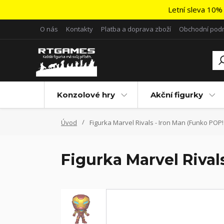
Letní sleva 10% 
O nás
Kontakty
Platba a doprava zboží
Obchodní pod
Konzolové hry
Akční figurky
Úvod
Figurka Marvel Rivals - Iron Man (Funko POP!
Figurka Marvel Rival