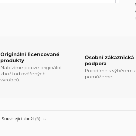
Originální licencované
Osobní zákaznická
produkty
podpora
Nabízíme pouze originální
Poradíme s výběrem a
zboží od ověřených
pomůžeme.
výrobců.
Související zboží
6