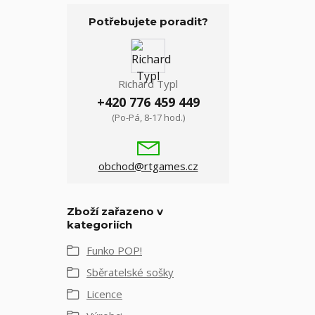
Potřebujete poradit?
Richard Typl
+420 776 459 449
(Po-Pá, 8-17 hod.)
obchod@rtgames.cz
Zboží zařazeno v
kategoriích
Funko POP!
Sběratelské sošky
Licence