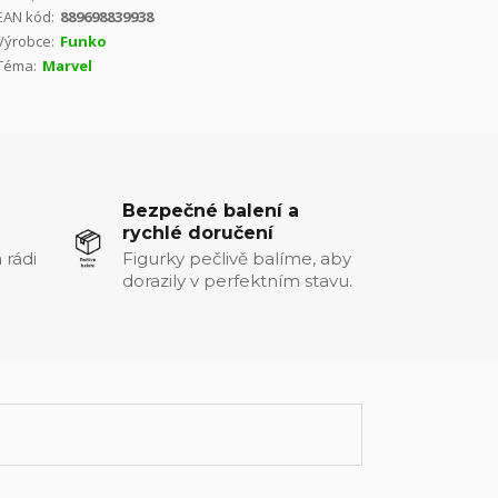
EAN kód:
889698839938
Výrobce:
Funko
Téma:
Marvel
Bezpečné balení a
rychlé doručení
 rádi
Figurky pečlivě balíme, aby
dorazily v perfektním stavu.