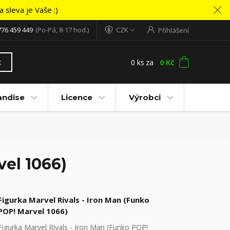
 sleva je Vaše :)
776 459 449
(Po-Pá, 8-17 hod.)
CZK
Přihlášení
0
ks
za
0 Kč
t
andise
Licence
Výrobci
vel 1066)
Figurka Marvel Rivals - Iron Man (Funko
POP! Marvel 1066)
Figurka Marvel Rivals - Iron Man (Funko POP!