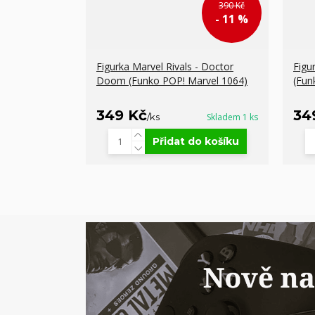
390 Kč
- 11 %
Figurka Marvel Rivals - Doctor
Figu
Doom (Funko POP! Marvel 1064)
(Fun
349 Kč
34
/
ks
Skladem 1 ks
Přidat do košíku