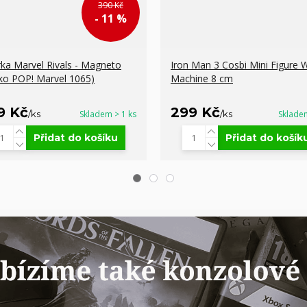
390 Kč
- 11 %
rka Marvel Rivals - Magneto
Iron Man 3 Cosbi Mini Figure 
ko POP! Marvel 1065)
Machine 8 cm
9 Kč
299 Kč
/
ks
Skladem > 1 ks
/
ks
Sklade
Přidat do košíku
Přidat do košík