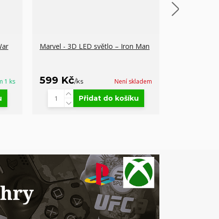
War
Marvel - 3D LED světlo – Iron Man
Captain Amer
Oversized POP
Hulk 15 cm
599 Kč
449 Kč
m 1 ks
/
ks
Není skladem
/
k
u
Přidat do košíku