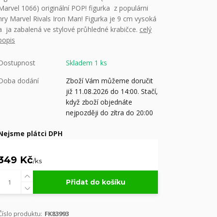
Marvel 1066) originální POP! figurka z populárni
hry Marvel Rivals Iron Man! Figurka je 9 cm vysoká
a ja zabalená ve stylové průhledné krabičce.
celý
popis
Dostupnost
Skladem 1 ks
Doba dodání
Zboží Vám můžeme doručit
již 11.08.2026 do 14:00. Stačí,
když zboží objednáte
nejpozději do zítra do 20:00
Nejsme plátci DPH
349 Kč
/
ks
Přidat do košíku
Číslo produktu:
FK83993