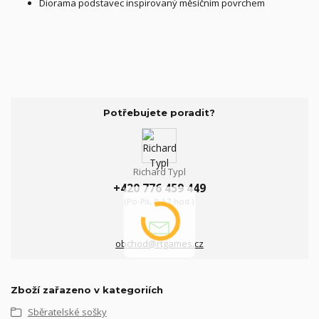
Diorama podstavec inspirovaný měsíčním povrchem
Potřebujete poradit?
Richard Typl
+420 776 459 449
(Po-Pá, 8-17 hod.)
obchod@rtgames.cz
Zboží zařazeno v kategoriích
Sběratelské sošky