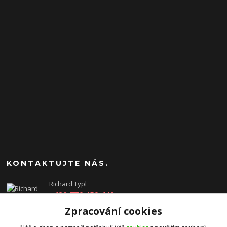
KONTAKTUJTE NÁS.
Richard Typl
+420 776 459 449
(Po-Pá, 8-17 hod.)
Zpracování cookies
obchod@rtgames.cz