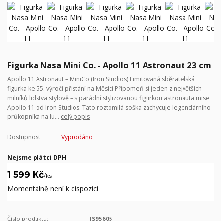
Figurka Nasa Mini Co. - Apollo 11 Astronaut 23 cm
Apollo 11 Astronaut – MiniCo (Iron Studios) Limitovaná sběratelská
figurka ke 55. výročí přistání na Měsíci Připomeň si jeden z největších
milníků lidstva stylově – s parádní stylizovanou figurkou astronauta mise
Apollo 11 od Iron Studios. Tato roztomilá soška zachycuje legendárního
průkopníka na lu...
celý popis
Dostupnost
Vyprodáno
Nejsme plátci DPH
1 599 Kč
/
ks
Momentálně není k dispozici
Číslo produktu:
IS95605