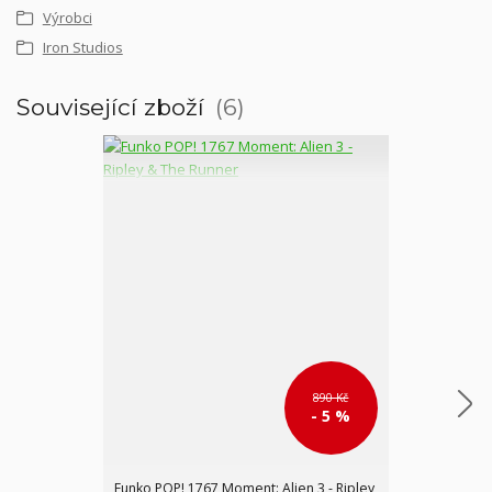
Výrobci
Iron Studios
Související zboží
6
890 Kč
- 5 %
Funko POP! 1767 Moment: Alien 3 - Ripley
Figurka Fallou