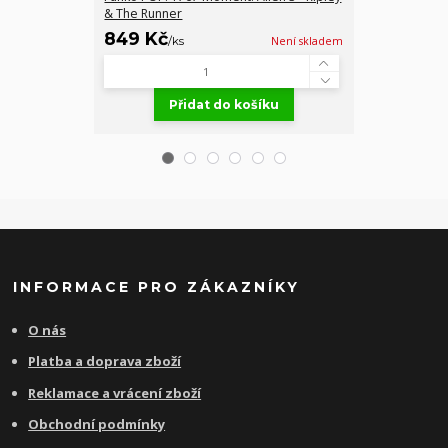
& The Runner
849 Kč
1 399 Kč
/
ks
Není skladem
/
Přidat do košíku
Př
INFORMACE PRO ZÁKAZNÍKY
O nás
Platba a doprava zboží
Reklamace a vrácení zboží
Obchodní podmínky