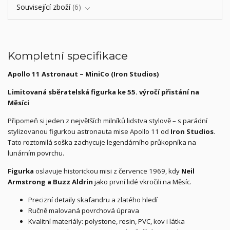
Související zboží
6
Kompletní specifikace
Apollo 11 Astronaut – MiniCo (Iron Studios)
Limitovaná sběratelská figurka ke 55. výročí přistání na
Měsíci
Připomeň si jeden z největších milníků lidstva stylově – s parádní
stylizovanou figurkou astronauta mise Apollo 11 od
Iron Studios
.
Tato roztomilá soška zachycuje legendárního průkopníka na
lunárním povrchu.
Figurka
oslavuje historickou misi z července 1969, kdy
Neil
Armstrong a Buzz Aldrin
jako první lidé vkročili na Měsíc.
Precizní detaily skafandru a zlatého hledí
Ručně malovaná povrchová úprava
Kvalitní materiály: polystone, resin, PVC, kov i látka