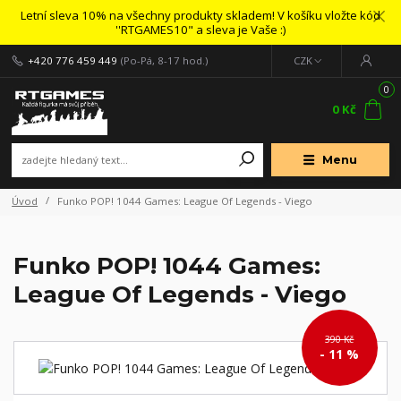
Letní sleva 10% na všechny produkty skladem! V košíku vložte kód
''RTGAMES10" a sleva je Vaše :)
+420 776 459 449
(Po-Pá, 8-17 hod.)
CZK
0
0 Kč
Menu
Úvod
Funko POP! 1044 Games: League Of Legends - Viego
Funko POP! 1044 Games:
League Of Legends - Viego
390 Kč
- 11 %