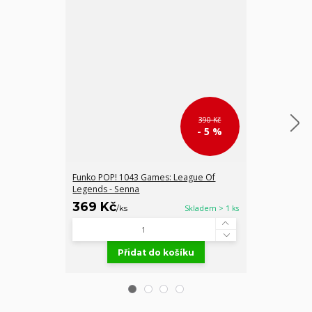
390 Kč
- 5 %
Funko POP! 1043 Games: League Of
League of Leg
Legends - Senna
Figure Riven 
369 Kč
349 Kč
/
ks
Skladem > 1 ks
/
ks
Přidat do košíku
Př