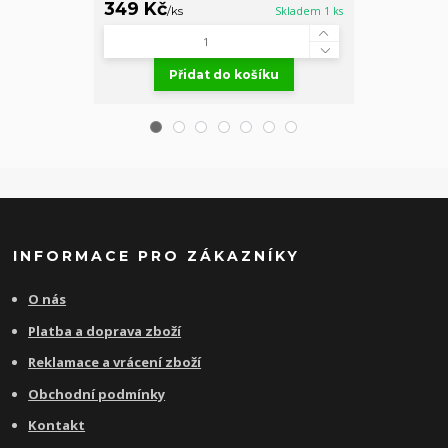
349 Kč
299 Kč
/
ks
Skladem 1 ks
/
ks
Přidat do košíku
Př
INFORMACE PRO ZÁKAZNÍKY
O nás
Platba a doprava zboží
Reklamace a vrácení zboží
Obchodní podmínky
Kontakt