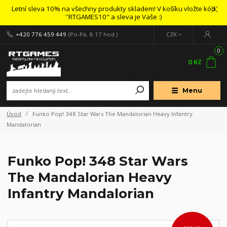
Letní sleva 10% na všechny produkty skladem! V košíku vložte kód
''RTGAMES10" a sleva je Vaše :)
+420 776 459 449
(Po-Pá, 8-17 hod.)
CZK
0
0 Kč
Menu
Úvod
Funko Pop! 348 Star Wars The Mandalorian Heavy Infantry
Mandalorian
Funko Pop! 348 Star Wars
The Mandalorian Heavy
Infantry Mandalorian