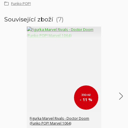
Funko POP!
Související zboží
7
390 Kč
- 11 %
Figurka Marvel Rivals - Doctor Doom
Funko POP! 08 
(Funko POP! Marvel 1064)