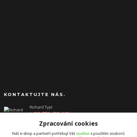
KONTAKTUJTE NÁS.
Richard Typl
+420 776 459 449
(Po-Pá, 8-17 hod.)
Zpracování cookies
obchod@rtgames.cz
Náš e-shop a partneři potřebují Váš
souhlas
s použitím souborů