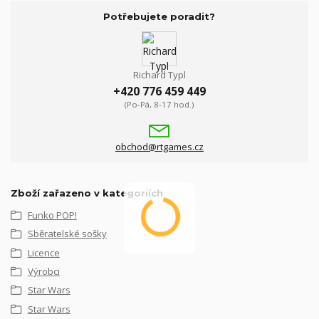
Potřebujete poradit?
Richard Typl
+420 776 459 449
(Po-Pá, 8-17 hod.)
obchod@rtgames.cz
Zboží zařazeno v kategoriích
Funko POP!
Sběratelské sošky
Licence
Výrobci
Star Wars
Star Wars