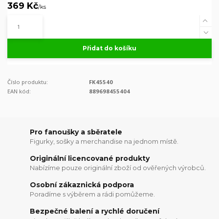
369 Kč
/
ks
Přidat do košíku
Číslo produktu:
FK45540
EAN kód:
889698455404
Pro fanoušky a sběratele
Figurky, sošky a merchandise na jednom místě.
Originální licencované produkty
Nabízíme pouze originální zboží od ověřených výrobců.
Osobní zákaznická podpora
Poradíme s výběrem a rádi pomůžeme.
Bezpečné balení a rychlé doručení