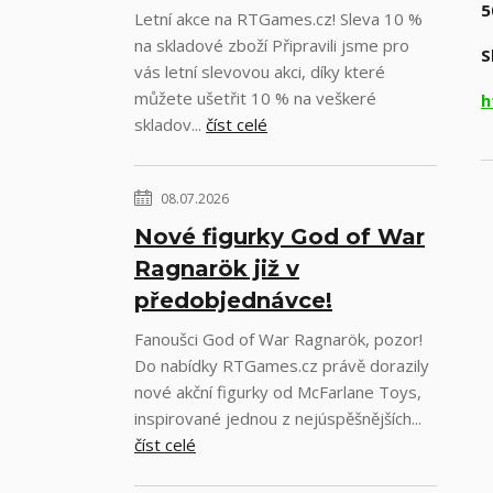
5
Letní akce na RTGames.cz! Sleva 10 %
na skladové zboží Připravili jsme pro
S
vás letní slevovou akci, díky které
můžete ušetřit 10 % na veškeré
h
skladov...
číst celé
08.07.2026
Nové figurky God of War
Ragnarök již v
předobjednávce!
Fanoušci God of War Ragnarök, pozor!
Do nabídky RTGames.cz právě dorazily
nové akční figurky od McFarlane Toys,
inspirované jednou z nejúspěšnějších...
číst celé