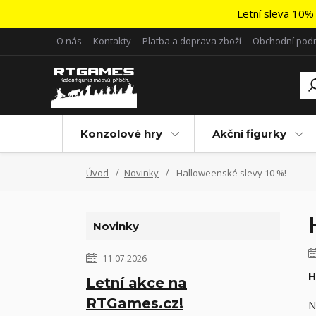
Letní sleva 10% 
O nás
Kontakty
Platba a doprava zboží
Obchodní pod
Konzolové hry
Akční figurky
Úvod
Novinky
Halloweenské slevy 10 %!
Novinky
11.07.2026
H
Letní akce na
RTGames.cz!
N