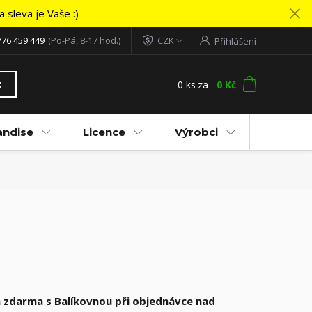
 sleva je Vaše :)
776 459 449
(Po-Pá, 8-17 hod.)
CZK
Přihlášení
0
ks
za
0 Kč
t
andise
Licence
Výrobci
 zdarma s Balíkovnou při objednávce nad