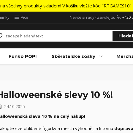
na všechny produkty skladem! V košíku vložte kód ''RTGAMES10" a
mínky
Více
Nevíte si rady? Zavolejte.
+420 
Hleda
Funko POP!
Sběratelské sošky
Merch
Halloweenské slevy 10 %!
24.10.2025
alloweenská sleva 10 % na celý nákup!
akupte své oblíbené figurky a merch výhodněji a k tomu
doprava