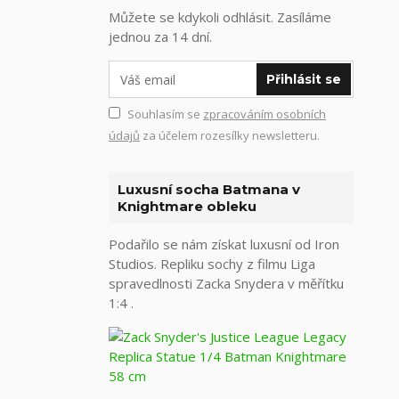
Můžete se kdykoli odhlásit. Zasíláme
jednou za 14 dní.
Přihlásit se
Souhlasím se
zpracováním osobních
údajů
za účelem rozesílky newsletteru.
Luxusní socha Batmana v
Knightmare obleku
Podařilo se nám získat luxusní od Iron
Studios. Repliku sochy z filmu Liga
spravedlnosti Zacka Snydera v měřítku
1:4 .