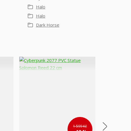
Halo
Halo
Dark Horse
1 599 Kč