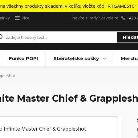
na všechny produkty skladem! V košíku vložte kód ''RTGAMES10" a
mínky
Více
Nevíte si rady? Zavolejte.
+420 
Hleda
Funko POP!
Sběratelské sošky
Merch
ppleshot
nite Master Chief & Grapples