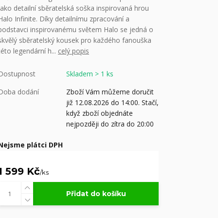
jako detailní sběratelská soška inspirovaná hrou
Halo Infinite. Díky detailnímu zpracování a
podstavci inspirovanému světem Halo se jedná o
skvělý sběratelský kousek pro každého fanouška
této legendární h...
celý popis
Dostupnost
Skladem > 1 ks
Doba dodání
Zboží Vám můžeme doručit
již 12.08.2026 do 14:00. Stačí,
když zboží objednáte
nejpozději do zítra do 20:00
Nejsme plátci DPH
1 599 Kč
/
ks
Přidat do košíku