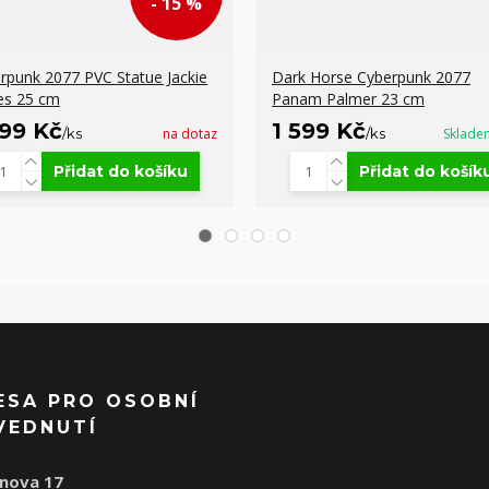
- 15 %
rpunk 2077 PVC Statue Jackie
Dark Horse Cyberpunk 2077
es 25 cm
Panam Palmer 23 cm
099 Kč
1 599 Kč
/
ks
na dotaz
/
ks
Sklade
Přidat do košíku
Přidat do košík
ESA PRO OSOBNÍ
VEDNUTÍ
nova 17