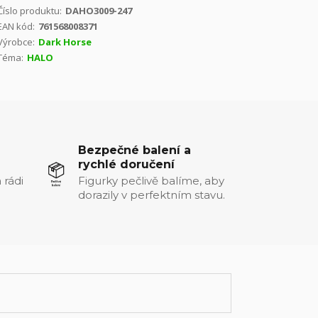
Číslo produktu:
DAHO3009-247
EAN kód:
761568008371
Výrobce:
Dark Horse
Téma:
HALO
Bezpečné balení a
rychlé doručení
 rádi
Figurky pečlivě balíme, aby
dorazily v perfektním stavu.