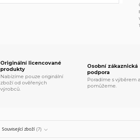
Originální licencované
Osobní zákaznická
produkty
podpora
Nabízíme pouze originální
Poradíme s výběrem a
zboží od ověřených
pomůžeme.
výrobců.
Související zboží
7