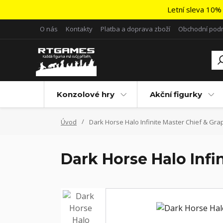
Letní sleva 10% 
O nás
Kontakty
Platba a doprava zboží
Obchodní pod
Konzolové hry
Akční figurky
Úvod
Dark Horse Halo Infinite Master Chief & Gra
Dark Horse Halo Infi