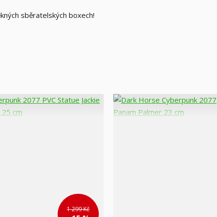
kných sběratelských boxech!
1 299 Kč