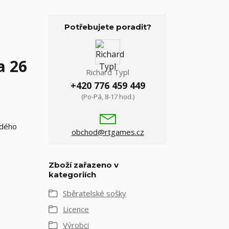
Potřebujete poradit?
a 26
Richard Typl
+420 776 459 449
(Po-Pá, 8-17 hod.)
ždého
obchod@rtgames.cz
Zboží zařazeno v
kategoriích
Sběratelské sošky
Licence
Výrobci