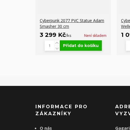
Cyberpunk 2077 PVC Statue Adam
Cybe
Smasher 30 cm
Well
3 299 Kč
1 
/
ks
Není skladem
Přidat do košíku
INFORMACE PRO
ADR
ZÁKAZNÍKY
VYZ
O nás
Gagari