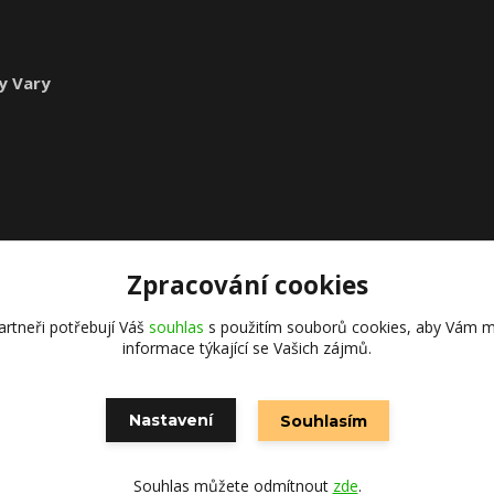
1
y Vary
Zpracování cookies
rtneři potřebují Váš
souhlas
s použitím souborů cookies, aby Vám m
informace týkající se Vašich zájmů.
Nastavení
Souhlasím
Vytvořeno na
Eshop-rychle.cz
Souhlas můžete odmítnout
zde
.