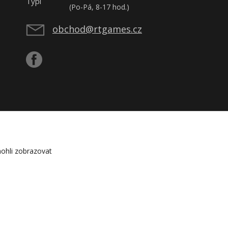
(Po-Pá, 8-17 hod.)
obchod@rtgames.cz
ohli zobrazovat