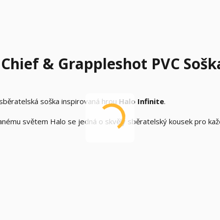
r Chief & Grappleshot PVC Sošk
í sběratelská soška inspirovaná hrou
Halo Infinite
.
ovanému světem Halo se jedná o skvělý sběratelský kousek pro ka