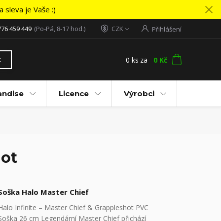
 sleva je Vaše :)
776 459 449
(Po-Pá, 8-17 hod.)
CZK
Přihlášení
0
ks
za
0 Kč
t
andise
Licence
Výrobci
hot
Soška Halo Master Chief
Halo Infinite – Master Chief & Grappleshot PVC
Soška 26 cm Legendární Master Chief přichází