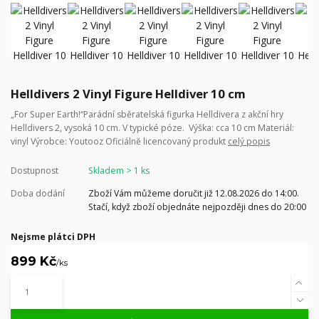
Helldivers 2 Vinyl Figure Helldiver 10 cm
„For Super Earth!“Parádní sběratelská figurka Helldivera z akční hry
Helldivers 2, vysoká 10 cm. V typické póze. Výška: cca 10 cm Materiál:
vinyl Výrobce: Youtooz Oficiálně licencovaný produkt
celý popis
Dostupnost
Skladem > 1 ks
Doba dodání
Zboží Vám můžeme doručit již 12.08.2026 do 14:00.
Stačí, když zboží objednáte nejpozději dnes do 20:00
Nejsme plátci DPH
899 Kč
/
ks