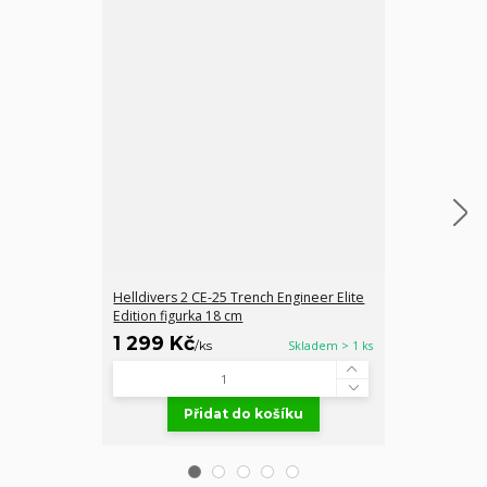
Helldivers 2 CE-25 Trench Engineer Elite
Helldivers 2 B-
Edition figurka 18 cm
figurka 18 cm
1 299 Kč
1 299 Kč
/
ks
Skladem > 1 ks
/
Přidat do košíku
Př