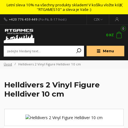
Letní sleva 10% na všechny produkty skladem! V košíku vložte kód
''RTGAMES10" a sleva je Vaše :)
+420 776 459 449
(Po-Pá, 8-17 hod.)
CZK
0
0 Kč
Menu
Úvod
Helldivers 2 Vinyl Figure Helldiver 10 cm
Helldivers 2 Vinyl Figure
Helldiver 10 cm