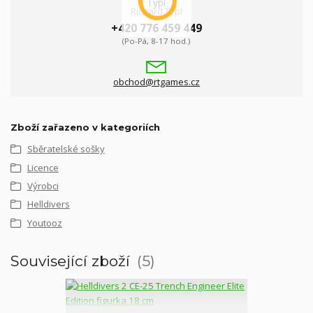
Richard Typl
+420 776 459 449
(Po-Pá, 8-17 hod.)
obchod@rtgames.cz
Zboží zařazeno v kategoriích
Sběratelské sošky
Licence
Výrobci
Helldivers
Youtooz
Související zboží
5