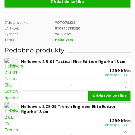
Přidat do košíku
Číslo produktu:
YOTO78832
EAN kód:
810140788320
Výrobce:
YouTooz
Téma:
Helldivers
Podobné produkty
Helldivers 2 B-01 Tactical Elite Edition figurka 18 cm
1 299 Kč
/
ks
Skladem > 1 ks
Přidat do košíku
Helldivers 2 CE-25 Trench Engineer Elite Edition
figurka 18 cm
1 299 Kč
/
ks
Skladem > 1 ks