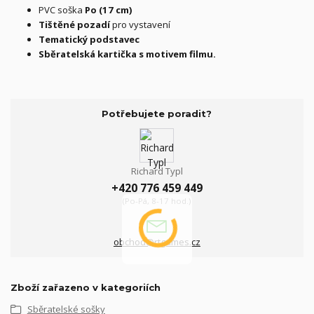
PVC soška
Po (17 cm)
Tištěné pozadí
pro vystavení
Tematický podstavec
Sběratelská kartička s motivem filmu.
Potřebujete poradit?
Richard Typl
+420 776 459 449
(Po-Pá, 8-17 hod.)
obchod@rtgames.cz
Zboží zařazeno v kategoriích
Sběratelské sošky