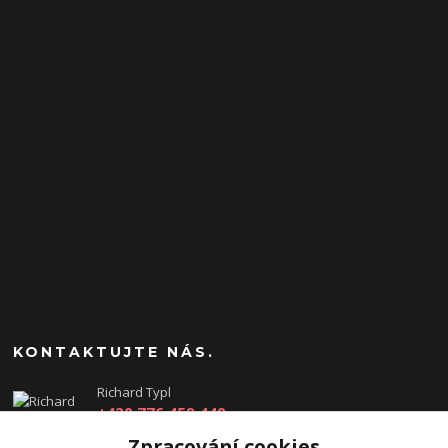
KONTAKTUJTE NÁS.
Richard Typl
+420 776 459 449
(Po-Pá, 8-17 hod.)
Zpracování cookies