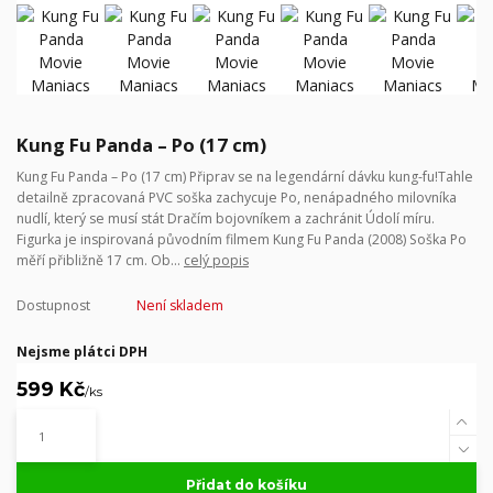
Kung Fu Panda – Po (17 cm)
Kung Fu Panda – Po (17 cm) Připrav se na legendární dávku kung-fu!Tahle
detailně zpracovaná PVC soška zachycuje Po, nenápadného milovníka
nudlí, který se musí stát Dračím bojovníkem a zachránit Údolí míru.
Figurka je inspirovaná původním filmem Kung Fu Panda (2008) Soška Po
měří přibližně 17 cm. Ob...
celý popis
Dostupnost
Není skladem
Nejsme plátci DPH
599 Kč
/
ks
Přidat do košíku