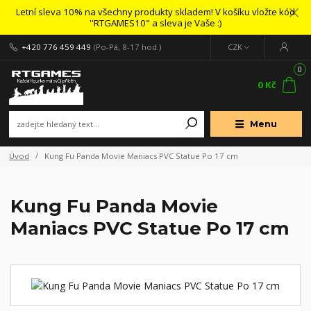
Letní sleva 10% na všechny produkty skladem! V košíku vložte kód
''RTGAMES10" a sleva je Vaše :)
+420 776 459 449
(Po-Pá, 8-17 hod.)
CZK
0
0 Kč
Menu
Úvod
Kung Fu Panda Movie Maniacs PVC Statue Po 17 cm
Kung Fu Panda Movie
Maniacs PVC Statue Po 17 cm