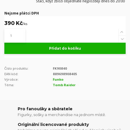
Stačí, když zboží objednáte nejpozději dnes do 20:00
Nejsme plátci DPH
390 Kč
/
ks
Přidat do košíku
Číslo produktu:
FK90840
EAN kód:
889698908405
Výrobce:
Funko
Téma:
Tomb Raider
Pro fanoušky a sběratele
Figurky, sošky a merchandise na jednom místě.
Originální licencované produkty