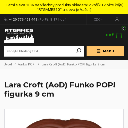
Letní sleva 10% na všechny produkty skladem! V košíku vložte kód
''RTGAMES10" a sleva je Vaše :)
+420 776 459 449
(Po-Pá, 8-17 hod.)
CZK
0
0 Kč
Menu
Úvod
Funko POP!
Lara Croft (AoD) Funko POP! figurka 9 cm
Lara Croft (AoD) Funko POP!
figurka 9 cm