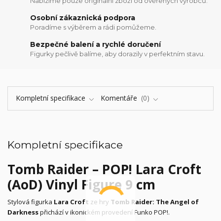
Nabízíme pouze originální zboží od ověřených výrobců.
Osobní zákaznická podpora
Poradíme s výběrem a rádi pomůžeme.
Bezpečné balení a rychlé doručení
Figurky pečlivě balíme, aby dorazily v perfektním stavu.
Kompletní specifikace
Komentáře
0
Kompletní specifikace
Tomb Raider – POP! Lara Croft
(AoD) Vinyl Figure 9 cm
Stylová figurka
Lara Croft
ze hry
Tomb Raider: The Angel of
Darkness
přichází v ikonickém provedení Funko POP!.