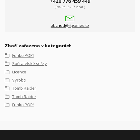
+420 776 459 449
(Po-Pá, 8-17 hod.)
obchod@rtgames.cz
Zboží zařazeno v kategoriích
Funko POP!
Sběratelské sošky
Licence
Výrobci
Tomb Raider
Tomb Raider
Funko POP!