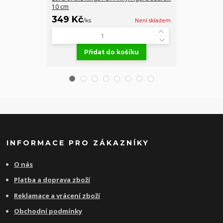
10 cm
Figure Legola
349 Kč
379 Kč
/
ks
Není skladem
/
ks
Přidat do košíku
Př
INFORMACE PRO ZÁKAZNÍKY
O nás
Platba a doprava zboží
Reklamace a vrácení zboží
Obchodní podmínky