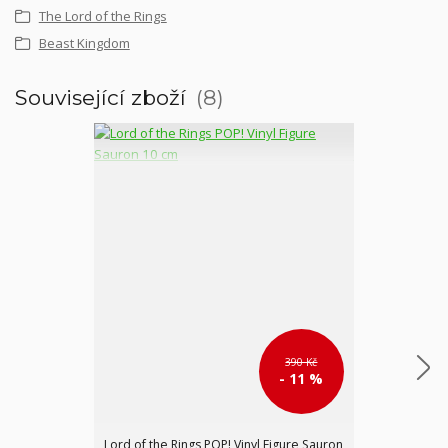
The Lord of the Rings
Beast Kingdom
Související zboží
8
390 Kč
- 11 %
Lord of the Rings POP! Vinyl Figure Sauron
Lord of the Ri