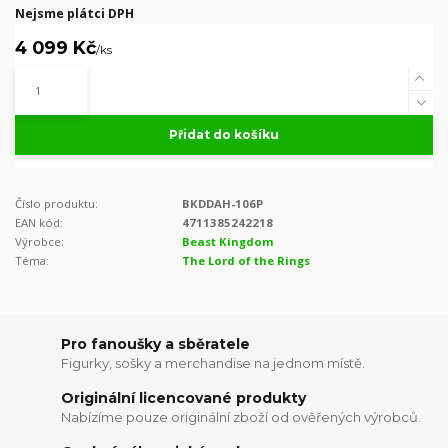
Nejsme plátci DPH
4 099 Kč
/
ks
Přidat do košíku
Číslo produktu:
BKDDAH-106P
EAN kód:
4711385242218
Výrobce:
Beast Kingdom
Téma:
The Lord of the Rings
Pro fanoušky a sběratele
Figurky, sošky a merchandise na jednom místě.
Originální licencované produkty
Nabízíme pouze originální zboží od ověřených výrobců.