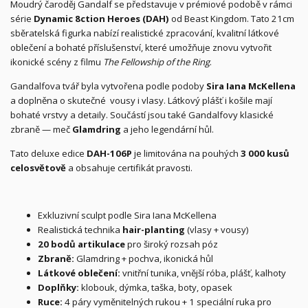
Moudrý čaroděj Gandalf se představuje v prémiové podobě v rámci
série
Dynamic 8ction Heroes (DAH)
od Beast Kingdom. Tato 21cm
sběratelská figurka nabízí realistické zpracování, kvalitní látkové
oblečení a bohaté příslušenství, které umožňuje znovu vytvořit
ikonické scény z filmu
The Fellowship of the Ring
.
Gandalfova tvář byla vytvořena podle podoby
Sira Iana McKellena
a doplněna o skutečné vousy i vlasy. Látkový plášť i košile mají
bohaté vrstvy a detaily. Součástí jsou také Gandalfovy klasické
zbraně — meč
Glamdring
a jeho legendární hůl.
Tato deluxe edice
DAH-106P
je limitována na pouhých
3 000 kusů
celosvětově
a obsahuje certifikát pravosti.
Exkluzivní sculpt podle Sira Iana McKellena
Realistická technika
hair-planting
(vlasy + vousy)
20 bodů artikulace
pro široký rozsah póz
Zbraně:
Glamdring + pochva, ikonická hůl
Látkové oblečení:
vnitřní tunika, vnější róba, plášť, kalhoty
Doplňky:
klobouk, dýmka, taška, boty, opasek
Ruce:
4 páry vyměnitelných rukou + 1 speciální ruka pro