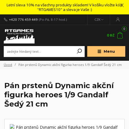
Letní sleva 10% na všechny produkty skladem! V košíku vložte kód
''RTGAMES10" a sleva je Vaše :)
+420 776 459 449
(Po-Pá, 8-17 hod.)
CZK
0
0 Kč
Menu
Úvod
Pán prstenů Dynamic akční figurka heroes 1/9 Gandalf Šedý 21 cm
Pán prstenů Dynamic akční
figurka heroes 1/9 Gandalf
Šedý 21 cm