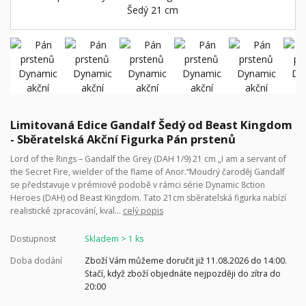
Limitovaná Edice Gandalf Šedý od Beast Kingdom
- Sběratelská Akční Figurka Pán prstenů
Lord of the Rings – Gandalf the Grey (DAH 1/9) 21 cm „I am a servant of
the Secret Fire, wielder of the flame of Anor.“Moudrý čaroděj Gandalf
se představuje v prémiové podobě v rámci série Dynamic 8ction
Heroes (DAH) od Beast Kingdom. Tato 21cm sběratelská figurka nabízí
realistické zpracování, kval...
celý popis
Dostupnost
Skladem > 1 ks
Doba dodání
Zboží Vám můžeme doručit již 11.08.2026 do 14:00.
Stačí, když zboží objednáte nejpozději do zítra do
20:00