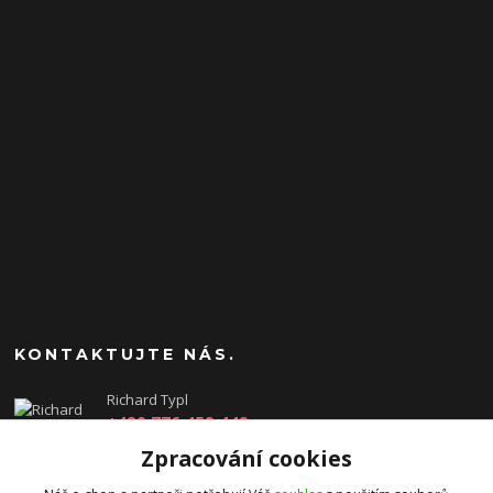
KONTAKTUJTE NÁS.
Richard Typl
+420 776 459 449
(Po-Pá, 8-17 hod.)
Zpracování cookies
obchod@rtgames.cz