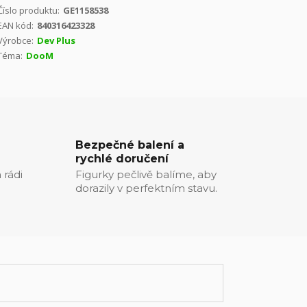
Číslo produktu:
GE1158538
EAN kód:
840316423328
Výrobce:
Dev Plus
Téma:
DooM
Bezpečné balení a
rychlé doručení
 rádi
Figurky pečlivě balíme, aby
dorazily v perfektním stavu.