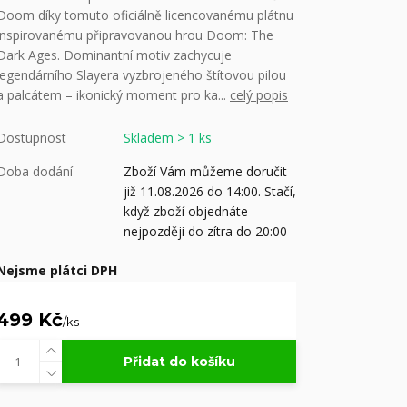
Doom díky tomuto oficiálně licencovanému plátnu
inspirovanému připravovanou hrou Doom: The
Dark Ages. Dominantní motiv zachycuje
legendárního Slayera vyzbrojeného štítovou pilou
a palcátem – ikonický moment pro ka...
celý popis
Dostupnost
Skladem > 1 ks
Doba dodání
Zboží Vám můžeme doručit
již 11.08.2026 do 14:00. Stačí,
když zboží objednáte
nejpozději do zítra do 20:00
Nejsme plátci DPH
499 Kč
/
ks
Přidat do košíku