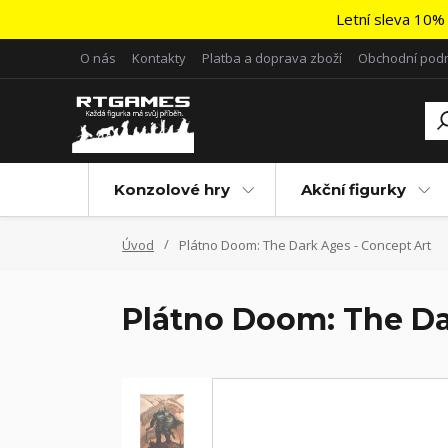
Letní sleva 10% 
O nás
Kontakty
Platba a doprava zboží
Obchodní pod
Konzolové hry
Akční figurky
Úvod
Plátno Doom: The Dark Ages - Concept Art
Plátno Doom: The Da