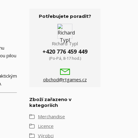
Potřebujete poradit?
Richard Typl
mu
+420 776 459 449
ou pilou
(Po-Pá, 8-17 hod.)
aktickým
obchod@rtgames.cz
.
Zboží zařazeno v
kategoriích
Merchandise
Licence
Výrobci