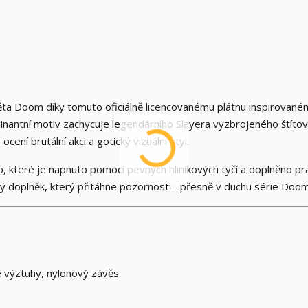
a Doom díky tomuto oficiálně licencovanému plátnu inspirované
inantní motiv zachycuje legendárního Slayera vyzbrojeného štítov
ení brutální akci a gotický vizuální styl.
, které je napnuto pomocí pevných hliníkových tyčí a doplněno pr
 doplněk, který přitáhne pozornost – přesně v duchu série Doom
vé výztuhy, nylonový závěs.