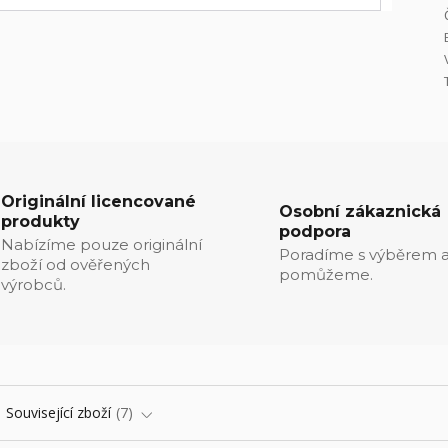
Originální licencované
Osobní zákaznická
produkty
podpora
Nabízíme pouze originální
Poradíme s výběrem a
zboží od ověřených
pomůžeme.
výrobců.
Související zboží
7