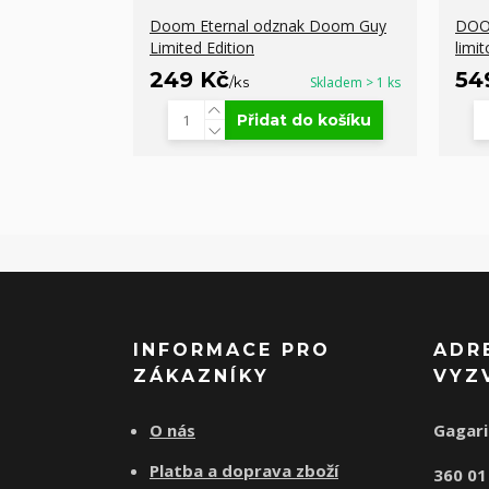
Doom Eternal odznak Doom Guy
DOOM
Limited Edition
limi
249 Kč
54
/
ks
Skladem > 1 ks
Přidat do košíku
INFORMACE PRO
ADR
ZÁKAZNÍKY
VYZ
O nás
Gagari
Platba a doprava zboží
360 0