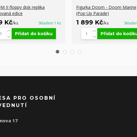
 II floppy disk replika
Figurka Doom - Doom Marine
tovaná edice
(Pop Up Parade)
9 Kč
1 899 Kč
/
ks
Skladem 1 ks
/
ks
Sklade
Přidat do košíku
Přidat do košík
ESA PRO OSOBNÍ
VEDNUTÍ
nova 17
1