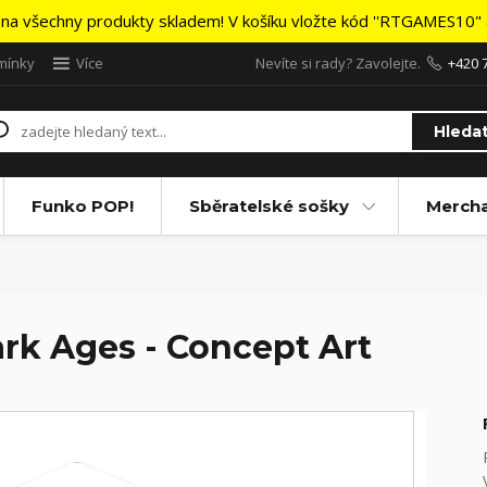
na všechny produkty skladem! V košíku vložte kód ''RTGAMES10" a
mínky
Více
Nevíte si rady? Zavolejte.
+420 
Hleda
Funko POP!
Sběratelské sošky
Merch
rk Ages - Concept Art