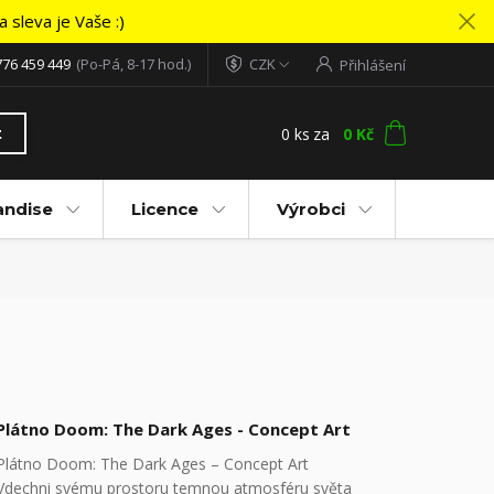
 sleva je Vaše :)
776 459 449
(Po-Pá, 8-17 hod.)
CZK
Přihlášení
0
ks
za
0 Kč
t
andise
Licence
Výrobci
Plátno Doom: The Dark Ages - Concept Art
Plátno Doom: The Dark Ages – Concept Art
Vdechni svému prostoru temnou atmosféru světa