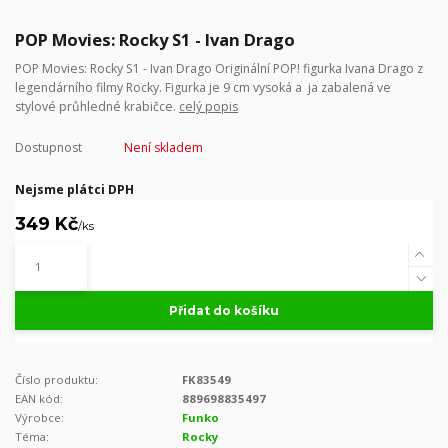
POP Movies: Rocky S1 - Ivan Drago
POP Movies: Rocky S1 - Ivan Drago Originální POP! figurka Ivana Drago z
legendárního filmy Rocky. Figurka je 9 cm vysoká a ja zabalená ve
stylové průhledné krabičce.
celý popis
Dostupnost
Není skladem
Nejsme plátci DPH
349 Kč
/
ks
Přidat do košíku
Číslo produktu:
FK83549
EAN kód:
889698835497
Výrobce:
Funko
Téma:
Rocky