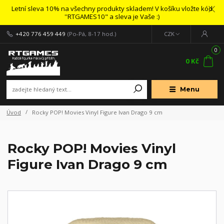
Letní sleva 10% na všechny produkty skladem! V košíku vložte kód
''RTGAMES10" a sleva je Vaše :)
+420 776 459 449
(Po-Pá, 8-17 hod.)
CZK
0
0 Kč
Menu
Úvod
Rocky POP! Movies Vinyl Figure Ivan Drago 9 cm
Rocky POP! Movies Vinyl
Figure Ivan Drago 9 cm