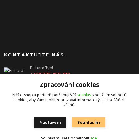
KONTAKTUJTE NÁS.
Richard Typl
+420 776 459 449
(Po-Pá, 8-17 hod.)
Zpracování cookies
obchod@rtgames.cz
Náš e-shop a partneři potřebují Váš
souhlas
s použitím souborů
cookies, aby Vám mohli zobrazovat informace týkající se Vašich
zájmů.
Nastavení
Souhlasím
Souhlas můžete odmítnout
zde
.