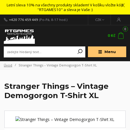
Letní sleva 10% na všechny produkty skladem! V košíku vložte kód
''RTGAMES10" a sleva je Vaše :)
+420 776 459 449
(Po-Pá, 8-17 hod.)
CZK
0
0 Kč
Menu
Úvod
Stranger Things – Vintage Demogorgon T-Shirt XL
Stranger Things – Vintage
Demogorgon T-Shirt XL