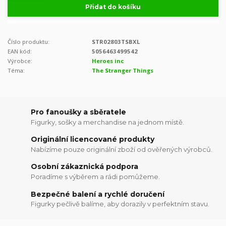
Přidat do košíku
Číslo produktu:
STR02803TSBXL
EAN kód:
5056463499542
Výrobce:
Heroes inc
Téma:
The Stranger Things
Pro fanoušky a sběratele
Figurky, sošky a merchandise na jednom místě.
Originální licencované produkty
Nabízíme pouze originální zboží od ověřených výrobců.
Osobní zákaznická podpora
Poradíme s výběrem a rádi pomůžeme.
Bezpečné balení a rychlé doručení
Figurky pečlivě balíme, aby dorazily v perfektním stavu.