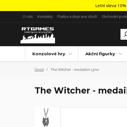
Letní sleva 10% 
O nás
Kontakty
Platba a doprava zboží
Obchodní pod
Konzolové hry
Akční figurky
Úvod
The Witcher - medailon Lynx
The Witcher - medai