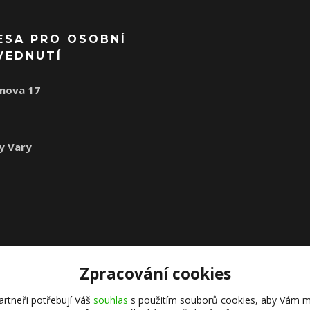
ESA PRO OSOBNÍ
VEDNUTÍ
nova 17
1
y Vary
Zpracování cookies
rtneři potřebují Váš
souhlas
s použitím souborů cookies, aby Vám m