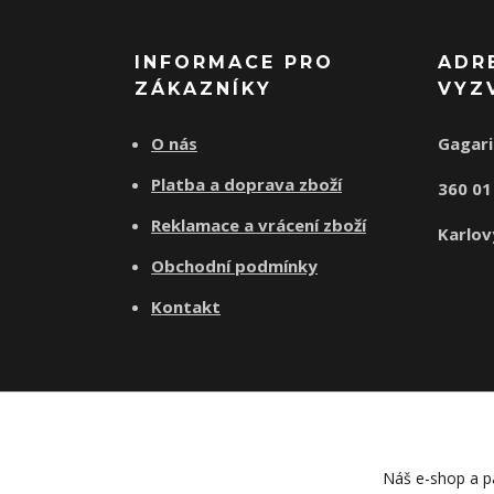
INFORMACE PRO
ADR
ZÁKAZNÍKY
VYZ
O nás
Gagari
Platba a doprava zboží
360 0
Reklamace a vrácení zboží
Karlov
Obchodní podmínky
Kontakt
Náš e-shop a pa