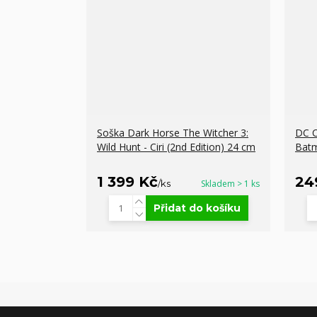
Soška Dark Horse The Witcher 3:
DC C
Wild Hunt - Ciri (2nd Edition) 24 cm
Bat
1 399 Kč
24
/
ks
Skladem > 1 ks
Přidat do košíku