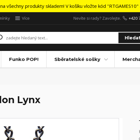
na všechny produkty skladem! V košíku vložte kód ''RTGAMES10" a
mínky
Více
Nevíte si rady? Zavolejte.
+420 
Hleda
Funko POP!
Sběratelské sošky
Merch
lon Lynx