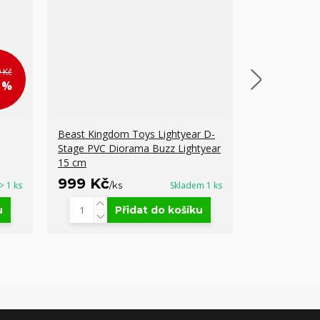
 Kč
3 %
Beast Kingdom Toys Lightyear D-
Funko Pop! 1
Stage PVC Diorama Buzz Lightyear
Greyback
15 cm
999 Kč
359 Kč
> 1 ks
/
ks
Skladem 1 ks
/
k
u
Přidat do košíku