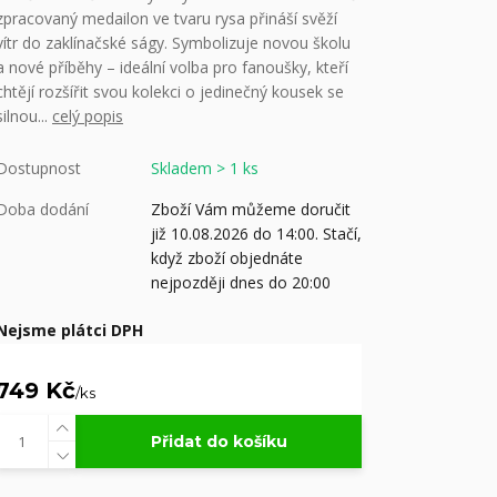
zpracovaný medailon ve tvaru rysa přináší svěží
vítr do zaklínačské ságy. Symbolizuje novou školu
a nové příběhy – ideální volba pro fanoušky, kteří
chtějí rozšířit svou kolekci o jedinečný kousek se
silnou...
celý popis
Dostupnost
Skladem > 1 ks
Doba dodání
Zboží Vám můžeme doručit
již 10.08.2026 do 14:00. Stačí,
když zboží objednáte
nejpozději dnes do 20:00
Nejsme plátci DPH
749 Kč
/
ks
Přidat do košíku