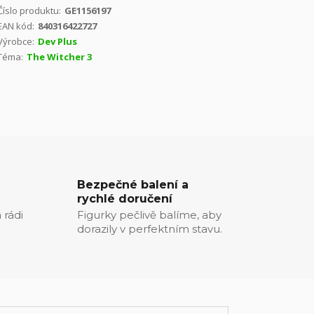
Číslo produktu:
GE1156197
EAN kód:
840316422727
Výrobce:
Dev Plus
Téma:
The Witcher 3
Bezpečné balení a
rychlé doručení
 rádi
Figurky pečlivě balíme, aby
dorazily v perfektním stavu.