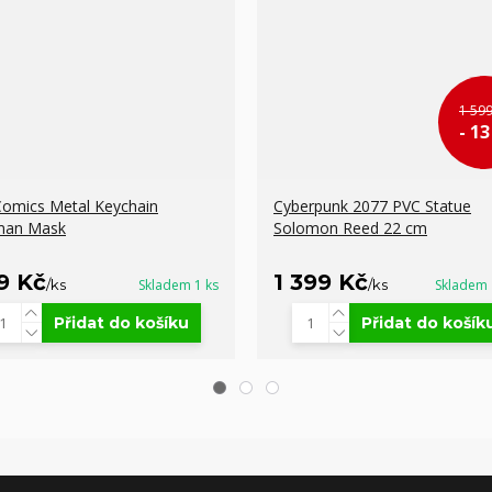
1 599
- 1
omics Metal Keychain
Cyberpunk 2077 PVC Statue
man Mask
Solomon Reed 22 cm
9 Kč
1 399 Kč
/
ks
Skladem 1 ks
/
ks
Skladem 
Přidat do košíku
Přidat do košík