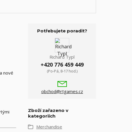
Potřebujete poradit?
Richard Typl
+420 776 459 449
(Po-Pá, 8-17 hod.)
 a nové
obchod@rtgames.cz
Zboží zařazeno v
ytými
kategoriích
Merchandise