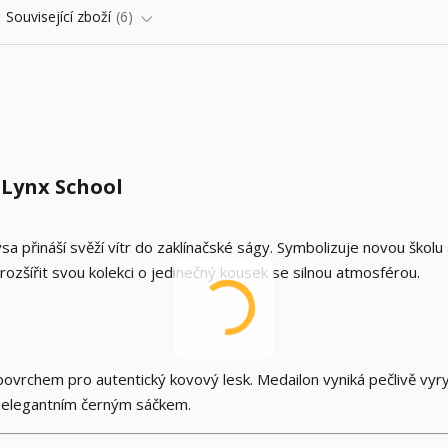
Související zboží
6
 Lynx School
a přináší svěží vítr do zaklínačské ságy. Symbolizuje novou školu
í rozšířit svou kolekci o jedinečný kousek se silnou atmosférou.
 povrchem pro autentický kovový lesk. Medailon vyniká pečlivě vyr
a elegantním černým sáčkem.