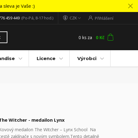
 sleva je Vaše :)
776 459 449
(Po-Pá, 8-17 hod.)
CZK
Přihlášení
0
ks
za
0 Kč
t
andise
Licence
Výrobci
The Witcher - medailon Lynx
Kovový medailon The Witcher – Lynx School Na
cestě zaklínače s novým symbolem.Tento detailně