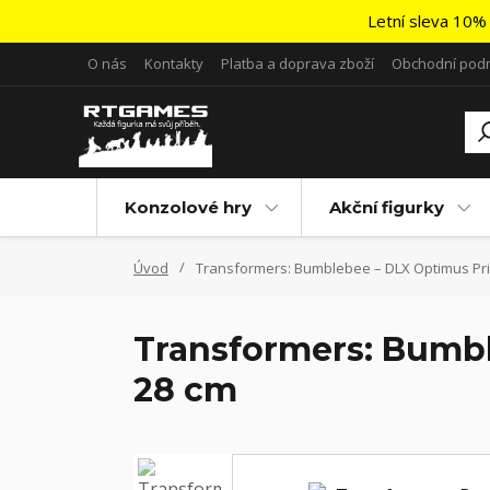
Letní sleva 10% 
O nás
Kontakty
Platba a doprava zboží
Obchodní pod
Konzolové hry
Akční figurky
Úvod
Transformers: Bumblebee – DLX Optimus Pri
Transformers: Bumbl
28 cm