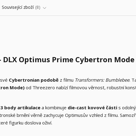
Související zboží
8
– DLX Optimus Prime Cybertron Mode
 své
Cybertronian podobě
z filmu
Transformers: Bumblebee
. T
tron Mode)
od Threezero nabízí filmovou věrnost, robustní konst
3 body artikulace
a kombinuje
die-cast kovové části
s odoln
tronské brnění věrně zachycuje Optimusův vzhled z filmu. Samoz
které figurku doslova oživí.