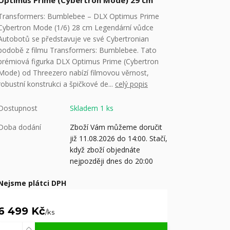
Optimus Prime (Cybertron Mode) 29 cm
Transformers: Bumblebee – DLX Optimus Prime
Cybertron Mode (1/6) 28 cm Legendární vůdce
Autobotů se představuje ve své Cybertronian
podobě z filmu Transformers: Bumblebee. Tato
prémiová figurka DLX Optimus Prime (Cybertron
Mode) od Threezero nabízí filmovou věrnost,
robustní konstrukci a špičkové de...
celý popis
Dostupnost
Skladem 1 ks
Doba dodání
Zboží Vám můžeme doručit
již 11.08.2026 do 14:00. Stačí,
když zboží objednáte
nejpozději dnes do 20:00
Nejsme plátci DPH
6 499 Kč
/
ks