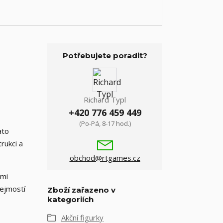
Potřebujete poradit?
Richard Typl
+420 776 459 449
(Po-Pá, 8-17 hod.)
ato
rukci a
obchod@rtgames.cz
ými
řejmostí
Zboží zařazeno v
kategoriích
Akční figurky