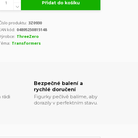
Přidat do košíku
Číslo produktu:
3Z0930
EAN kód:
04895250815148
Výrobce:
ThreeZero
Téma:
Transformers
Bezpečné balení a
rychlé doručení
 rádi
Figurky pečlivě balíme, aby
dorazily v perfektním stavu.