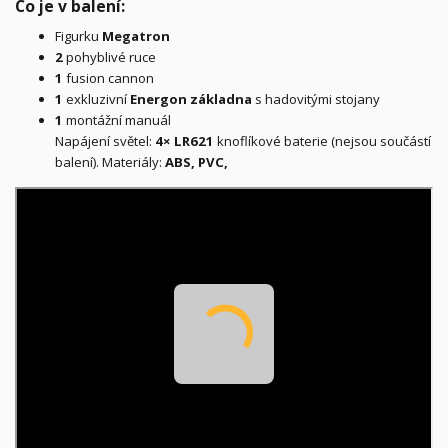
Co je v balení:
Figurku
Megatron
2
pohyblivé ruce
1
fusion cannon
1
exkluzivní
Energon základna
s hadovitými stojany
1
montážní manuál
Napájení světel:
4× LR621
knoflíkové baterie (nejsou součástí
balení). Materiály:
ABS, PVC,