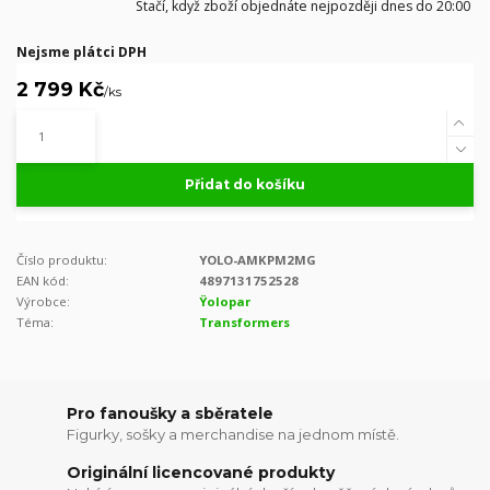
Stačí, když zboží objednáte nejpozději dnes do 20:00
Nejsme plátci DPH
2 799 Kč
/
ks
Přidat do košíku
Číslo produktu:
YOLO-AMKPM2MG
EAN kód:
4897131752528
Výrobce:
Ÿolopar
Téma:
Transformers
Pro fanoušky a sběratele
Figurky, sošky a merchandise na jednom místě.
Originální licencované produkty