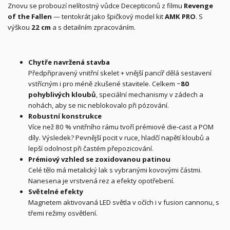
Znovu se probouzí nelítostný vůdce Decepticonů z filmu
Revenge
of the Fallen
— tentokrát jako špičkový model kit
AMK PRO
. S
výškou
22 cm
a s detailním zpracováním.
Chytře navržená stavba
Předpřipravený vnitřní skelet + vnější pancíř dělá sestavení
vstřícným i pro méně zkušené stavitele. Celkem ~
80
pohyblivých kloubů
, speciální mechanismy v zádech a
nohách, aby se nic neblokovalo při pózování.
Robustní konstrukce
Více než 80 % vnitřního rámu tvoří prémiové die‑cast a POM
díly. Výsledek? Pevnější pocit v ruce, hladčí napětí kloubů a
lepší odolnost při častém přepozicování.
Prémiový vzhled se zoxidovanou patinou
Celé tělo má metalický lak s vybranými kovovými částmi.
Nanesena je vrstvená rez a efekty opotřebení.
Světelné efekty
Magnetem aktivovaná LED světla v očích i v fusion cannonu, s
třemi režimy osvětlení.