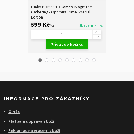
Funko POP! 1110 Games: Magic The
Transfomers s
Gathering - Optimus Prime Special
Megatron
Edition
599 Kč
649 Kč
/
ks
Skladem > 1 ks
/
ks
Přidat do košíku
Př
INFORMACE PRO ZÁKAZNÍKY
O nás
Platba a doprava zboží
Reklamace a vrácení zboží