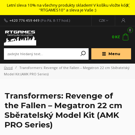
Letní sleva 10% na všechny produkty skladem! V košíku vložte kód
''RTGAMES10" a sleva je Vaše :)
+420 776 459 449
(Po-Pá, 8-17 hod.)
CZK
0
0 Kč
Menu
Úvod
Transformers: Revenge of the Fallen – Megatron 22 cm Sběratelský
Model Kit (AMK PRO Series)
Transformers: Revenge of
the Fallen – Megatron 22 cm
Sběratelský Model Kit (AMK
PRO Series)