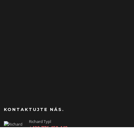
KONTAKTUJTE NÁS.
Richard Typl
+420 776 459 449
(Po-Pá, 8-17 hod.)