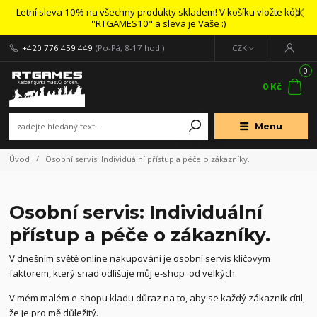
Letní sleva 10% na všechny produkty skladem! V košíku vložte kód
''RTGAMES10" a sleva je Vaše :)
+420 776 459 449
(Po-Pá, 8-17 hod.)
CZK
0
0 Kč
Menu
Úvod
Osobní servis: Individuální přístup a péče o zákazníky.
Osobní servis: Individuální
přístup a péče o zákazníky.
V dnešním světě online nakupování je osobní servis klíčovým
faktorem, který snad odlišuje můj e-shop od velkých.
V mém malém e-shopu kladu důraz na to, aby se každý zákazník cítil,
že je pro mě důležitý.