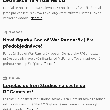
Letní akce na RTGames.cz!
Letní akce na RTGames.cz! Sleva 10 % na skladové zboží Připravili
jsme pro vás letní slevovou akci, díky které můžete ušetřit 10 % na
veškeré skladov...
číst celé
08.07.2026
Nové figurky God of War Ragnarök již v
předobjednávce!
Fanoušci God of War Ragnarök, pozor! Do nabídky RTGames.cz
právě dorazily nové akční figurky od McFarlane Toys, inspirované
jednou z nejúspěšnějších...
číst celé
12.05.2026
Legolas od Iron Studios na cestě do
RTGames.cz!
Legolas Unleashed Iron Studios soška 29 cm Detailní soška Legolase
od Iron Studios v měřítku 1/10. ✔️ ručně malované zpracování✔️
detailní podst...
číst celé