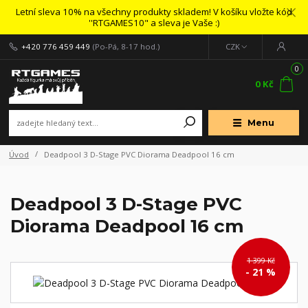
Letní sleva 10% na všechny produkty skladem! V košíku vložte kód
''RTGAMES10" a sleva je Vaše :)
+420 776 459 449
(Po-Pá, 8-17 hod.)
CZK
0
0 Kč
Menu
Úvod
Deadpool 3 D-Stage PVC Diorama Deadpool 16 cm
Deadpool 3 D-Stage PVC
Diorama Deadpool 16 cm
1 399 Kč
- 21 %