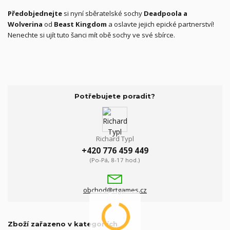
Předobjednejte
si nyní sběratelské sochy
Deadpoola a
Wolverina
od
Beast Kingdom
a oslavte jejich epické partnerství!
Nenechte si ujít tuto šanci mít obě sochy ve své sbírce.
Potřebujete poradit?
Richard Typl
+420 776 459 449
(Po-Pá, 8-17 hod.)
obchod@rtgames.cz
Zboží zařazeno v kategoriích