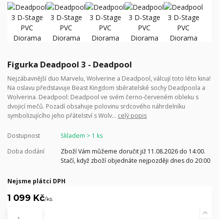
Figurka Deadpool 3 - Deadpool
Nejzábavnější duo Marvelu, Wolverine a Deadpool, válcují toto léto kina!
Na oslavu představuje Beast Kingdom sběratelské sochy Deadpoola a
Wolverina. Deadpool: Deadpool ve svém černo-červeném obleku s
dvojicí mečů. Pozadí obsahuje polovinu srdcového náhrdelníku
symbolizujícího jeho přátelství s Wolv...
celý popis
Dostupnost
Skladem > 1 ks
Doba dodání
Zboží Vám můžeme doručit již 11.08.2026 do 14:00.
Stačí, když zboží objednáte nejpozději dnes do 20:00
Nejsme plátci DPH
1 099 Kč
/
ks