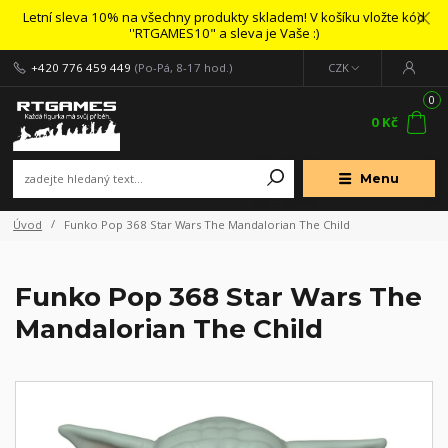
Letní sleva 10% na všechny produkty skladem! V košíku vložte kód
''RTGAMES10" a sleva je Vaše :)
+420 776 459 449
(Po-Pá, 8-17 hod.)
CZK
0
0 Kč
Menu
Úvod
Funko Pop 368 Star Wars The Mandalorian The Child
Funko Pop 368 Star Wars The
Mandalorian The Child