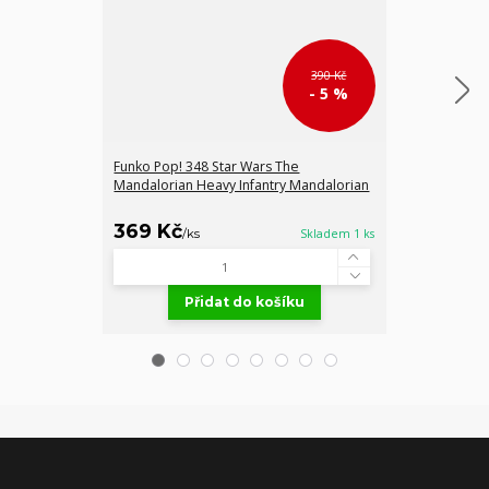
390 Kč
- 5 %
Funko Pop! 348 Star Wars The
Funko POP! 08 
Mandalorian Heavy Infantry Mandalorian
369 Kč
299 Kč
/
ks
Skladem 1 ks
/
ks
Přidat do košíku
Př