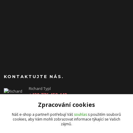
KONTAKTUJTE NÁS.
Richard Typl
+420 776 459 449
(Po-Pá, 8-17 hod.)
Zpracování cookies
obchod@rtgames.cz
Náš e-shop a partneři potřebují Váš
souhlas
s použitím souborů
cookies, aby Vám mohli zobrazovat informace týkající se Vašich
zájmů.