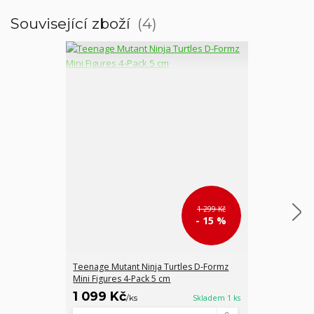
Související zboží
4
1 299 Kč
- 15 %
Teenage Mutant Ninja Turtles D-Formz
The Dark Knigh
Mini Figures 4-Pack 5 cm
Batman 8 cm
1 099 Kč
349 Kč
/
ks
Skladem 1 ks
/
ks