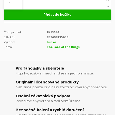
Přidat do košíku
Číslo produktu:
FK13565
EAN kód:
889698135658
Výrobce:
Funko
Téma:
The Lord of the Rings
Pro fanoušky a sběratele
Figurky, sošky a merchandise na jednom místě.
Originální licencované produkty
Nabízíme pouze originální zboží od ověřených výrobců.
Osobní zákaznická podpora
Poradíme s výběrem a rádi pomůžeme.
Bezpečné balení a rychlé doručení
Figurky pečlivě balíme, aby dorazily v perfektním stavu.