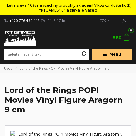
Letní sleva 10% na všechny produkty skladem! V košíku vložte kód
''RTGAMES10" a sleva je Vaše :)
+420 776 459 449
(Po-Pá, 8-17 hod.)
CZK
0
0 Kč
Menu
Úvod
Lord of the Rings POP! Movies Vinyl Figure Aragorn 9 cm
Lord of the Rings POP!
Movies Vinyl Figure Aragorn
9 cm