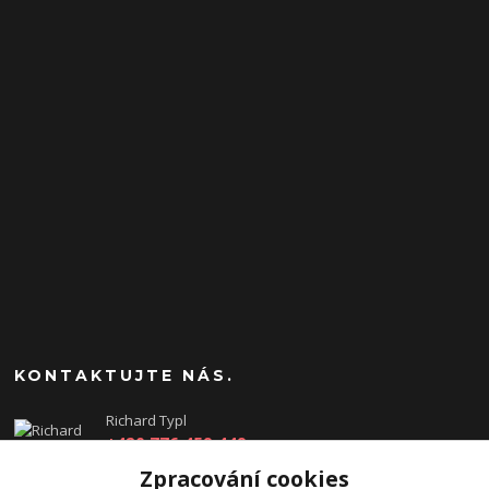
KONTAKTUJTE NÁS.
Richard Typl
+420 776 459 449
(Po-Pá, 8-17 hod.)
Zpracování cookies