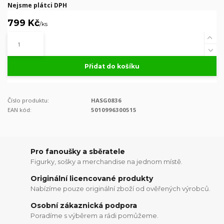
Nejsme plátci DPH
799 Kč
/
ks
Přidat do košíku
Číslo produktu:
HASG0836
EAN kód:
5010996300515
Pro fanoušky a sběratele
Figurky, sošky a merchandise na jednom místě.
Originální licencované produkty
Nabízíme pouze originální zboží od ověřených výrobců.
Osobní zákaznická podpora
Poradíme s výběrem a rádi pomůžeme.