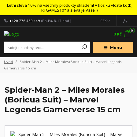
Letní sleva 10% na všechny produkty skladem! V košíku vložte kód
''RTGAMES10" a sleva je Vaše :)
+420 776 459 449
(Po-Pá, 8-17 hod.)
CZK
0
0 Kč
Menu
Úvod
Spider-Man 2 – Miles Morales (Boricua Suit) – Marvel Legends
Gamerverse 15 cm
Spider-Man 2 – Miles Morales
(Boricua Suit) – Marvel
Legends Gamerverse 15 cm