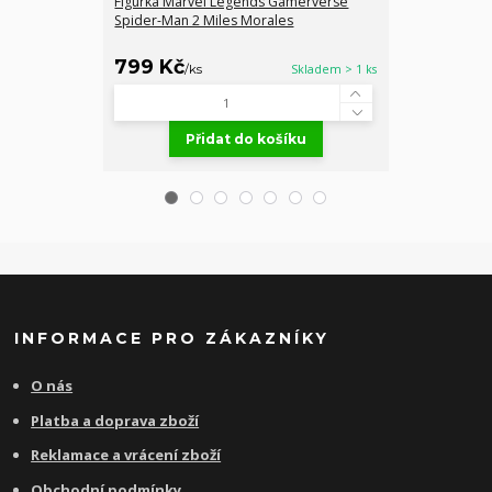
Figurka Marvel Legends Gamerverse
Figurka Marv
Spider-Man 2 Miles Morales
Spider-Man 2 
799 Kč
699 Kč
/
ks
Skladem > 1 ks
/
ks
Přidat do košíku
Př
INFORMACE PRO ZÁKAZNÍKY
O nás
Platba a doprava zboží
Reklamace a vrácení zboží
Obchodní podmínky