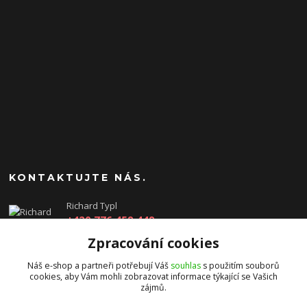
KONTAKTUJTE NÁS.
Richard Typl
+420 776 459 449
(Po-Pá, 8-17 hod.)
Zpracování cookies
obchod@rtgames.cz
Náš e-shop a partneři potřebují Váš
souhlas
s použitím souborů
cookies, aby Vám mohli zobrazovat informace týkající se Vašich
zájmů.