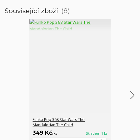
Související zboží
8
Funko Pop 368 Star Wars The
Funko Pop! 40
Mandalorian The Child
Mandalorian F
349 Kč
390 Kč
/
ks
Skladem 1 ks
/
ks