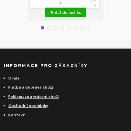
Přidat do košíku
Př
INFORMACE PRO ZÁKAZNÍKY
O nás
Platba a doprava zboží
Reklamace a vrácení zboží
Obchodní podmínky
Kontakt