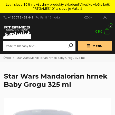
Letní sleva 10% na všechny produkty skladem! V košíku vložte kód
''RTGAMES10" a sleva je Vaše :)
+420 776 459 449
(Po-Pá, 8-17 hod.)
CZK
0
0 Kč
Menu
Úvod
Star Wars Mandalorian hrnek Baby Grogu 325 ml
Star Wars Mandalorian hrnek
Baby Grogu 325 ml