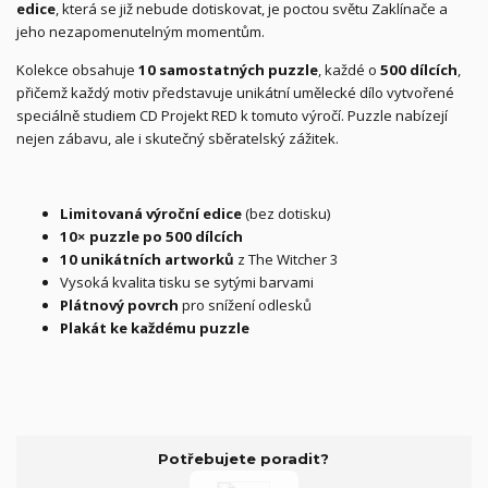
edice
, která se již nebude dotiskovat, je poctou světu Zaklínače a
jeho nezapomenutelným momentům.
Kolekce obsahuje
10 samostatných puzzle
, každé o
500 dílcích
,
přičemž každý motiv představuje unikátní umělecké dílo vytvořené
speciálně studiem CD Projekt RED k tomuto výročí. Puzzle nabízejí
nejen zábavu, ale i skutečný sběratelský zážitek.
Limitovaná výroční edice
(bez dotisku)
10× puzzle po 500 dílcích
10 unikátních artworků
z The Witcher 3
Vysoká kvalita tisku se sytými barvami
Plátnový povrch
pro snížení odlesků
Plakát ke každému puzzle
Potřebujete poradit?