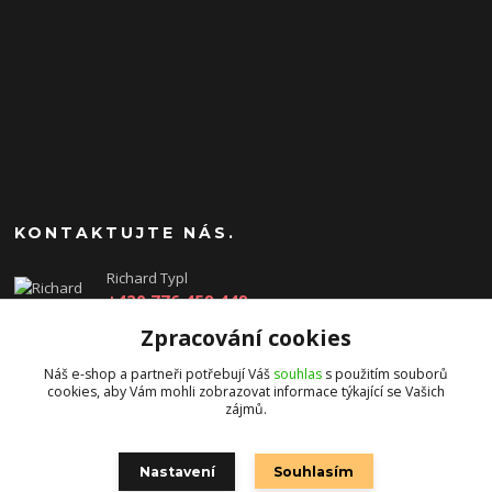
KONTAKTUJTE NÁS.
Richard Typl
+420 776 459 449
(Po-Pá, 8-17 hod.)
Zpracování cookies
obchod@rtgames.cz
Náš e-shop a partneři potřebují Váš
souhlas
s použitím souborů
cookies, aby Vám mohli zobrazovat informace týkající se Vašich
zájmů.
Nastavení
Souhlasím