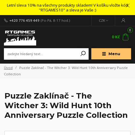
Letní sleva 10% na všechny produkty skladem! V košíku vložte kód
''RTGAMES10" a sleva je Vaše :)
+420 776 459 449
(Po-Pá, 8-17 hod.)
CZK
0
0 Kč
Menu
Úvod
Puzzle Zaklínač - The Witcher 3: Wild Hunt 10th Anniversary Puzzle
Collection
Puzzle Zaklínač - The
Witcher 3: Wild Hunt 10th
Anniversary Puzzle Collection