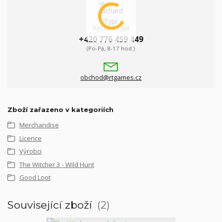
Richard Typl
+420 776 459 449
(Po-Pá, 8-17 hod.)
obchod@rtgames.cz
Zboží zařazeno v kategoriích
Merchandise
Licence
Výrobci
The Witcher 3 - Wild Hunt
Good Loot
Související zboží
2