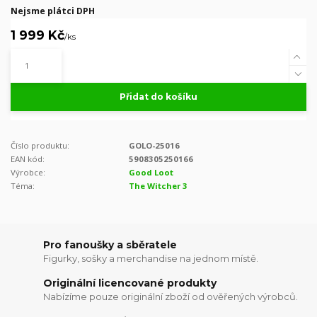
Nejsme plátci DPH
1 999 Kč
/
ks
Přidat do košíku
Číslo produktu:
GOLO-25016
EAN kód:
5908305250166
Výrobce:
Good Loot
Téma:
The Witcher 3
Pro fanoušky a sběratele
Figurky, sošky a merchandise na jednom místě.
Originální licencované produkty
Nabízíme pouze originální zboží od ověřených výrobců.